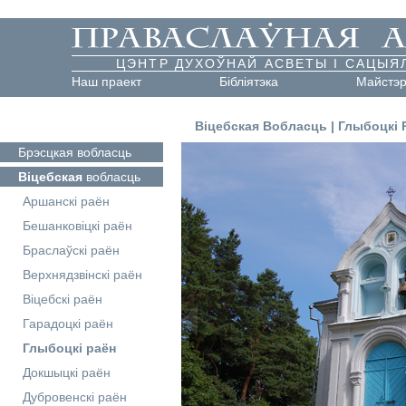
ЦЭНТР ДУХОЎНАЙ АСВЕТЫ І САЦЫЯ
Наш праект
Бібліятэка
Майстэ
Віцебская Вобласць
|
Глыбоцкі 
Брэсцкая
вобласць
Віцебская
вобласць
Аршанскі раён
Бешанковіцкі раён
Браслаўскі раён
Верхнядзвінскі раён
Віцебскі раён
Гарадоцкі раён
Глыбоцкі раён
Докшыцкі раён
Дубровенскі раён