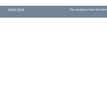
2008-2026
Пры выкарыстанні матэрыял