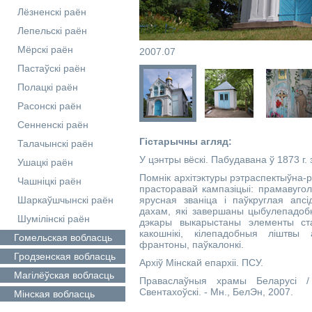
Лёзненскі раён
Лепельскі раён
Мёрскі раён
2007.07
Пастаўскі раён
Полацкі раён
Расонскі раён
Сенненскі раён
Гістарычны агляд:
Талачынскі раён
У цэнтры вёскі. Пабудавана ў 1873 г. 
Ушацкі раён
Помнік архітэктуры рэтраспектыўна-
Чашніцкі раён
прасторавай кампазіцыі: прамавуго
Шаркаўшчынскі раён
ярусная званіца і паўкруглая апс
дахам, які завершаны цыбулепадоб
Шумілінскі раён
дэкары выкарыстаны элементы стар
какошнікі, кілепадобныя ліштвы
Гомельская
вобласць
франтоны, паўкалонкі.
Гродзенская
вобласць
Архіў Мінскай епархіі. ПСУ.
Магілёўская
вобласць
Праваслаўныя храмы Беларусі / А
Свентахоўскі. - Мн., БелЭн, 2007.
Мінская
вобласць