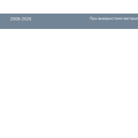
2008-2026
Пры выкарыстанні матэрыял