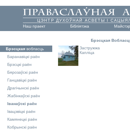
ЦЭНТР ДУХОЎНАЙ АСВЕТЫ І САЦЫЯ
Наш праект
Бібліятэка
Майстэ
Брэсцкая Вобласц
Застружжа
Брэсцкая
вобласць
Капліца
Баранавіцкі раён
Брэсцкі раён
Бярозаўскі раён
Ганцавіцкі раён
Драгічынскі раён
Жабінкаўскі раён
Іванаўскі раён
Івацэвіцкі раён
Камянецкі раён
Кобрынскі раён