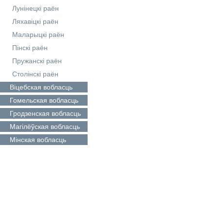
Лунінецкі раён
Ляхавіцкі раён
Маларыцкі раён
Пінскі раён
Пружанскі раён
Столінскі раён
Віцебская
вобласць
Гомельская
вобласць
Гродзенская
вобласць
Магілёўская
вобласць
Мінская
вобласць