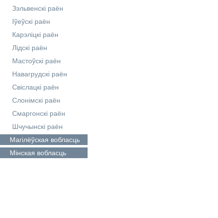
Зэльвенскі раён
Іўеўскі раён
Карэліцкі раён
Лідскі раён
Мастоўскі раён
Навагрудскі раён
Свіслацкі раён
Слонімскі раён
Смаргонскі раён
Шчучынскі раён
Магілёўская
вобласць
Мінская
вобласць