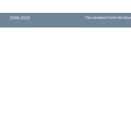
2008-2026
Пры выкарыстанні матэрыял