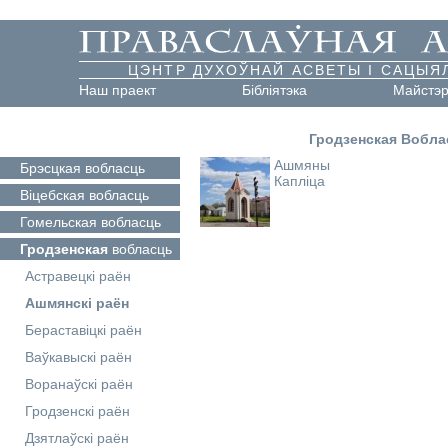
ЦЭНТР ДУХОЎНАЙ АСВЕТЫ І САЦЫЯ
Наш праект
Бібліятэка
Майстэ
Гродзенская Вобла
Ашмяны
Брэсцкая
вобласць
Капліца
Віцебская
вобласць
Гомельская
вобласць
Гродзенская
вобласць
Астравецкі раён
Ашмянскі раён
Бераставіцкі раён
Ваўкавыскі раён
Воранаўскі раён
Гродзенскі раён
Дзятлаўскі раён