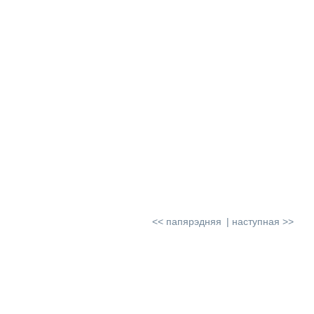
<< папярэдняя
наступная >>