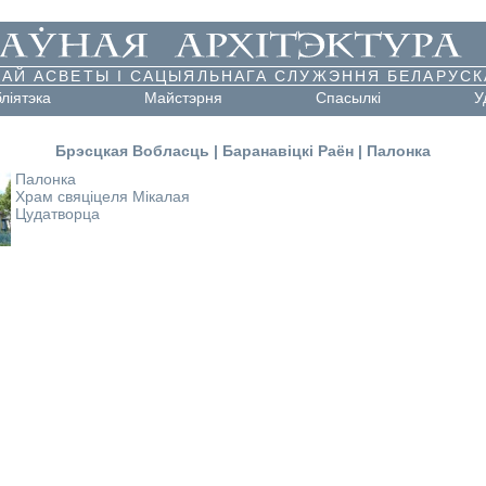
АЙ АСВЕТЫ І САЦЫЯЛЬНАГА СЛУЖЭННЯ БЕЛАРУСК
бліятэка
Майстэрня
Cпасылкі
У
Брэсцкая Вобласць
|
Баранавіцкі Раён
|
Палонка
Палонка
Храм свяціцеля Мікалая
Цудатворца