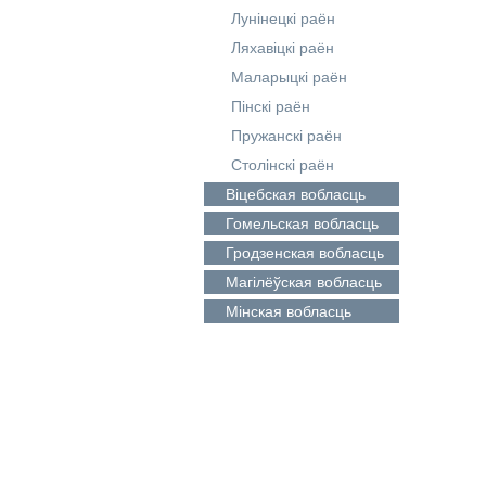
Лунінецкі раён
Ляхавіцкі раён
Маларыцкі раён
Пінскі раён
Пружанскі раён
Столінскі раён
Віцебская
вобласць
Гомельская
вобласць
Гродзенская
вобласць
Магілёўская
вобласць
Мінская
вобласць