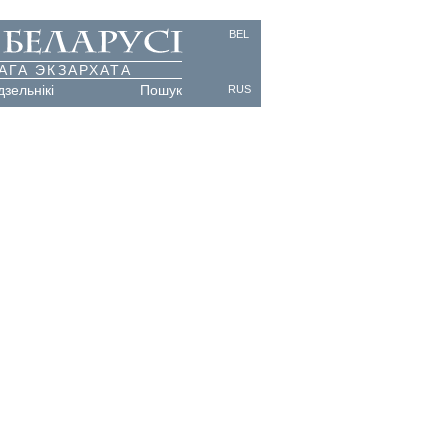
BEL
АГА ЭКЗАРХАТА
дзельнікі
Пошук
RUS