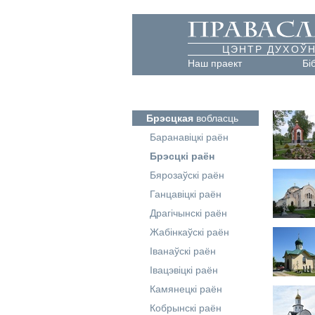
ЦЭНТР ДУХОЎН
Наш праект
Бі
Брэсцкая
вобласць
Баранавіцкі раён
Брэсцкі раён
Бярозаўскі раён
Ганцавіцкі раён
Драгічынскі раён
Жабінкаўскі раён
Іванаўскі раён
Івацэвіцкі раён
Камянецкі раён
Кобрынскі раён