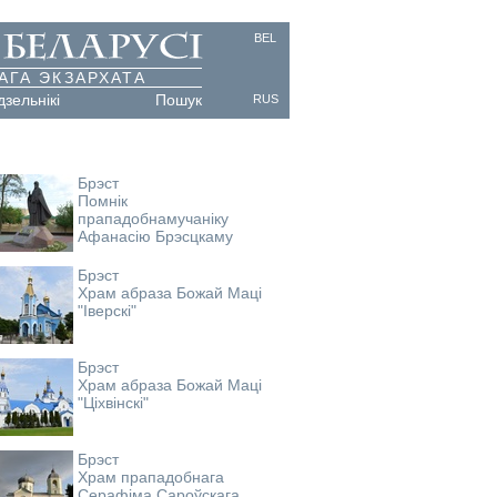
BEL
АГА ЭКЗАРХАТА
дзельнікі
Пошук
RUS
Брэст
Помнік
прападобнамучаніку
Афанасію Брэсцкаму
Брэст
Храм абраза Божай Маці
"Іверскі"
Брэст
Храм абраза Божай Маці
"Ціхвінскі"
Брэст
Храм прападобнага
Серафіма Сароўскага