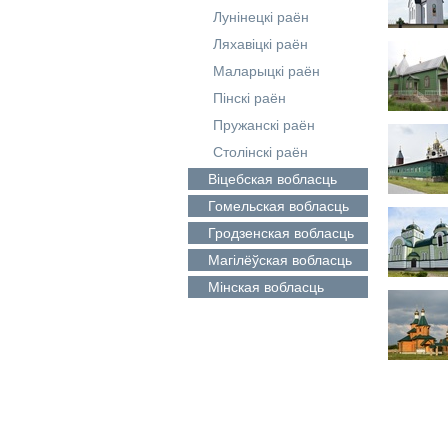
Лунінецкі раён
Ляхавіцкі раён
Маларыцкі раён
Пінскі раён
Пружанскі раён
Столінскі раён
Віцебская
вобласць
Гомельская
вобласць
Гродзенская
вобласць
Магілёўская
вобласць
Мінская
вобласць