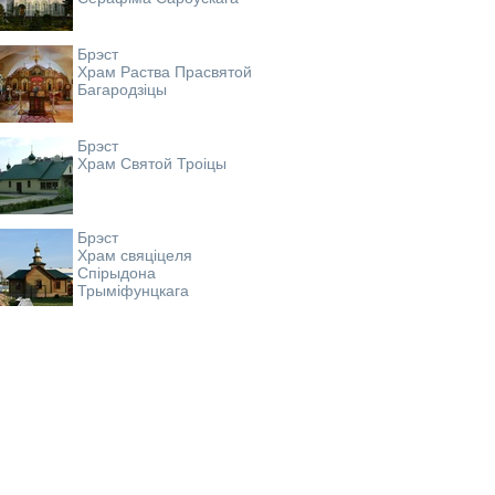
Брэст
Храм Раства Прасвятой
Багародзіцы
Брэст
Храм Святой Троіцы
Брэст
Храм свяціцеля
Спірыдона
Трыміфунцкага