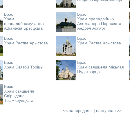
Брэст
Брэст
Храм
Храм прападобных
прападобнамучаніка
Аляксандра Перасвета і
Афанасія Брэсцкага
Андрэя Аслябі
Брэст
Брэст
Храм Раства Хрыстова
Храм Раства Хрыстова
Брэст
Брэст
Храм Святой Троіцы
Храм свяціцеля Мікалая
Цудатворца
Брэст
Храм свяціцеля
Спірыдона
Трыміфунцкага
<< папярэдняя
наступная >>