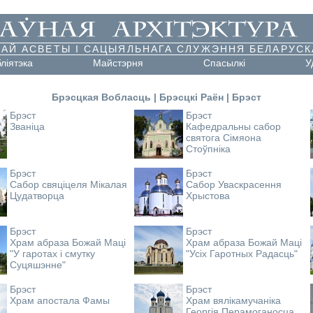
АЙ АСВЕТЫ І САЦЫЯЛЬНАГА СЛУЖЭННЯ БЕЛАРУСК
бліятэка
Майстэрня
Cпасылкі
У
Брэсцкая Вобласць
|
Брэсцкі Раён
|
Брэст
Брэст
Брэст
Званіца
Кафедральны сабор
святога Сімяона
Стоўпніка
Брэст
Брэст
Сабор свяціцеля Мікалая
Сабор Уваскрасення
Цудатворца
Хрыстова
Брэст
Брэст
Храм абраза Божай Маці
Храм абраза Божай Маці
"У гаротах і смутку
"Усіх Гаротных Радасць"
Суцяшэнне"
Брэст
Брэст
Храм апостала Фамы
Храм вялікамучаніка
Георгія Перамоганосца