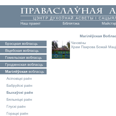
ЦЭНТР ДУХОЎНАЙ АСВЕТЫ І САЦЫЯ
Наш праект
Бібліятэка
Майстэ
Магілёўская Вобла
Чачэвічы
Брэсцкая
вобласць
Храм Пакрова Божай Мац
Віцебская
вобласць
Гомельская
вобласць
Гродзенская
вобласць
Магілёўская
вобласць
Асіповіцкі раён
Бабруйскі раён
Быхаўскі раён
Бялыніцкі раён
Глускі раён
Горацкі раён