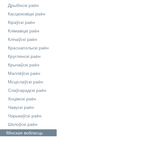
Дрыбінскі раён
Касцюковіцкі раён
Кіраўскі раён
Клімавіцкі раён
Клічаўскі раён
Краснапольскі раён
Круглянскі раён
Крычаўскі раён
Магілёўскі раён
Мсціслаўскі раён
Слаўгарадскі раён
Хоцімскі раён
Чавускі раён
Чэрыкаўскі раён
Шклоўскі раён
Мінская
вобласць