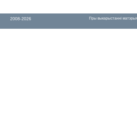
2008-2026
Пры выкарыстанні матэрыял