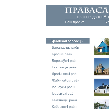
ЦЭНТР ДУХОЎН
Наш праект
Бі
Брэсцкая
вобласць
Баранавіцкі раён
Брэсцкі раён
Бярозаўскі раён
Ганцавіцкі раён
Драгічынскі раён
Жабінкаўскі раён
Іванаўскі раён
Івацэвіцкі раён
Камянецкі раён
Кобрынскі раён