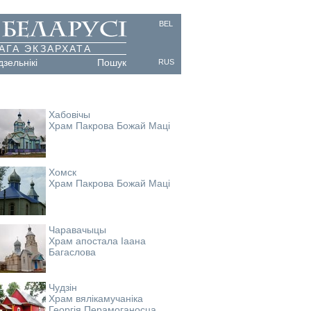
BEL
АГА ЭКЗАРХАТА
дзельнікі
Пошук
RUS
Хабовічы
Храм Пакрова Божай Маці
Хомск
Храм Пакрова Божай Маці
Чаравачыцы
Храм апостала Іаана
Багаслова
Чудзін
Храм вялікамучаніка
Георгія Перамоганосца