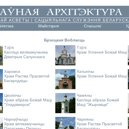
АЙ АСВЕТЫ І САЦЫЯЛЬНАГА СЛУЖЭННЯ БЕЛАРУСК
бліятэка
Майстэрня
Cпасылкі
У
Брэсцкая Вобласць
Тэўлі
Тэўлі
Капліца вялікамучаніка
Храм Успення Божай Маці
Дзімітрыя Салунскага
Харомск
Хатынічы
Храм Раства Прасвятой
Храм Успення Божай Маці
Багародзіцы
Цюхінічы
Чамялы
Храм абраза Божай Маці
Капліца абраза Божай
"Уладзімерскі"
Маці "Жыровіцкі"
Чарнаўчыцы
Чарняны
Храм вялікамучаніцы
Храм Раства Прасвятой
Параскевы Пятніцы
Багародзіцы