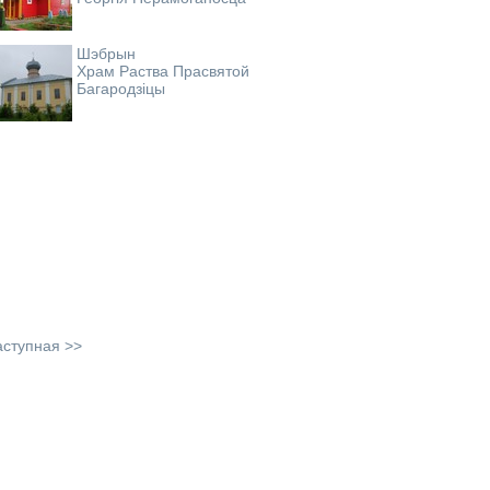
Шэбрын
Храм Раства Прасвятой
Багародзіцы
аступная >>