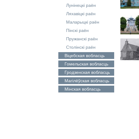
Лунінецкі раён
Ляхавіцкі раён
Маларыцкі раён
Пінскі раён
Пружанскі раён
Столінскі раён
Віцебская
вобласць
Гомельская
вобласць
Гродзенская
вобласць
Магілёўская
вобласць
Мінская
вобласць