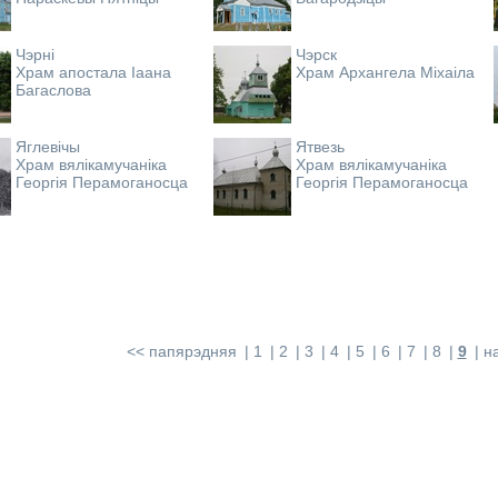
Чэрні
Чэрск
Храм апостала Іаана
Храм Архангела Міхаіла
Багаслова
Яглевічы
Ятвезь
Храм вялікамучаніка
Храм вялікамучаніка
Георгія Перамоганосца
Георгія Перамоганосца
<< папярэдняя
1
2
3
4
5
6
7
8
9
н