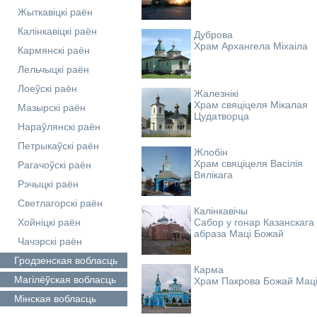
Жыткавіцкі раён
Калінкавіцкі раён
Дуброва
Храм Архангела Міхаіла
Кармянскі раён
Лельчыцкі раён
Лоеўскі раён
Жалезнікі
Храм свяціцеля Мікалая
Мазырскі раён
Цудатворца
Нараўлянскі раён
Петрыкаўскі раён
Жлобін
Храм свяціцеля Васілія
Рагачоўскі раён
Вялікага
Рэчыцкі раён
Светлагорскі раён
Калінкавічы
Хойніцкі раён
Сабор у гонар Казанскага
абраза Маці Божай
Чачэрскі раён
Гродзенская
вобласць
Карма
Магілёўская
вобласць
Храм Пакрова Божай Мац
Мінская
вобласць