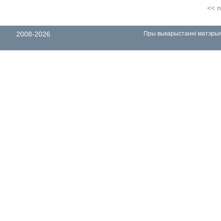
<< 
2008-2026
Пры выкарыстанні матэрыял