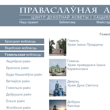
ЦЭНТР ДУХОЎНАЙ АСВЕТЫ І САЦЫЯ
Наш праект
Бібліятэка
Майстэ
Гомел
Гомель
Брэсцкая
вобласць
Храм Іаана Прадцечы
Віцебская
вобласць
Гомельская
вобласць
Гомель
Акцябрскі раён
Храм праведнага Іаана
Брагінскі раён
Кармянскага
Буда-Кашалёўскі раён
Веткаўскі раён
Дварэц
Храм Духа Святога
Гомельскі раён
Добрушскі раён
Ельскі раён
Добруш
Капліца
Жлобінскі раён