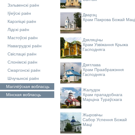
Зэльвенскі раён
Іўеўскі раён
Дварэц
Храм Пакрова Божай Мац
Карэліцкі раён
Лідскі раён
Мастоўскі раён
Дзяляцічы
Храм Узвіжання Крыжа
Навагрудскі раён
Гасподняга
Свіслацкі раён
Слонімскі раён
Дзятлава
Храм Праабражэння
Смаргонскі раён
Гасподняга
Шчучынскі раён
Магілёўская
вобласць
Жалудок
Мінская
вобласць
Храм прападобнага
Марціна Тураўскага
Жыровічы
Сабор Успення Божай
Маці