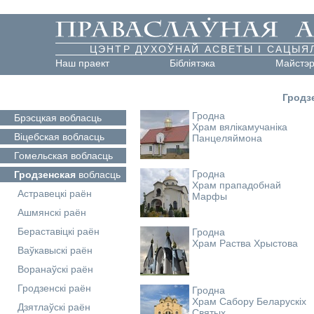
ЦЭНТР ДУХОЎНАЙ АСВЕТЫ І САЦЫЯ
Наш праект
Бібліятэка
Майстэ
Гродз
Гродна
Брэсцкая
вобласць
Храм вялікамучаніка
Віцебская
вобласць
Панцеляймона
Гомельская
вобласць
Гродна
Гродзенская
вобласць
Храм прападобнай
Астравецкі раён
Марфы
Ашмянскі раён
Бераставіцкі раён
Гродна
Храм Раства Хрыстова
Ваўкавыскі раён
Воранаўскі раён
Гродзенскі раён
Гродна
Храм Сабору Беларускіх
Дзятлаўскі раён
Святых