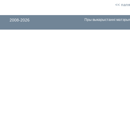
<< пап
2008-2026
Пры выкарыстанні матэрыял