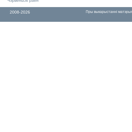
Чэрвеньскі раён
2008-2026
Пры выкарыстанні матэрыял