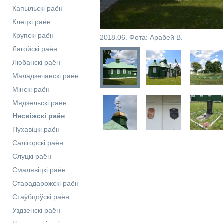
Капыльскі раён
Клецкі раён
Крупскі раён
2018.06. Фота: Арабей В.
Лагойскі раён
Любанскі раён
Маладзечанскі раён
Мінскі раён
Мядзельскі раён
Нясвіжскі раён
Пухавіцкі раён
Салігорскі раён
Слуцкі раён
Смалявіцкі раён
Старадарожскі раён
Стаўбцоўскі раён
Уздзенскі раён