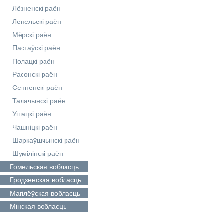
Лёзненскі раён
Лепельскі раён
Мёрскі раён
Пастаўскі раён
Полацкі раён
Расонскі раён
Сенненскі раён
Талачынскі раён
Ушацкі раён
Чашніцкі раён
Шаркаўшчынскі раён
Шумілінскі раён
Гомельская
вобласць
Гродзенская
вобласць
Магілёўская
вобласць
Мінская
вобласць