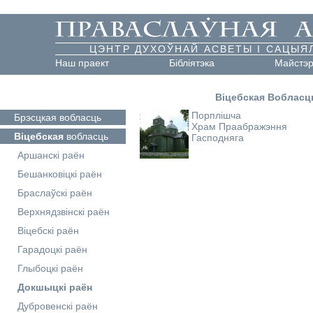
ЦЭНТР ДУХОЎНАЙ АСВЕТЫ І САЦЫЯ
Наш праект
Бібліятэка
Майстэ
Віцебская Вобласц
Порплішча
Брэсцкая
вобласць
Храм Праабражэння
Віцебская
вобласць
Гасподняга
Аршанскі раён
Бешанковіцкі раён
Браслаўскі раён
Верхнядзвінскі раён
Віцебскі раён
Гарадоцкі раён
Глыбоцкі раён
Докшыцкі раён
Дубровенскі раён