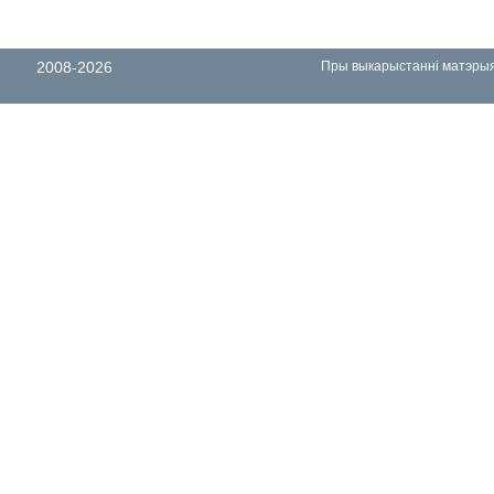
2008-2026
Пры выкарыстанні матэрыял