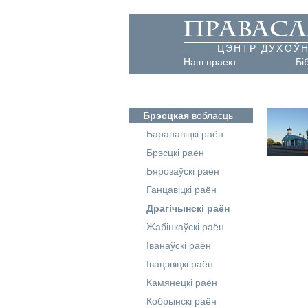
ЦЭНТР ДУХОЎН
Наш праект
Бі
Брэсцкая
вобласць
Баранавіцкі раён
Брэсцкі раён
Бярозаўскі раён
Ганцавіцкі раён
Драгічынскі раён
Жабінкаўскі раён
Іванаўскі раён
Івацэвіцкі раён
Камянецкі раён
Кобрынскі раён