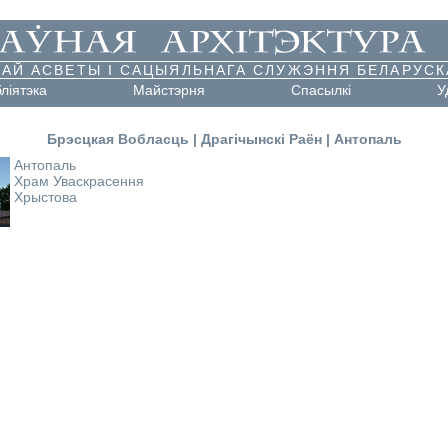
АЙ АСВЕТЫ І САЦЫЯЛЬНАГА СЛУЖЭННЯ БЕЛАРУСК
бліятэка
Майстэрня
Cпасылкі
У
Брэсцкая Вобласць
|
Драгічынскі Раён
|
Антопаль
Антопаль
Храм Уваскрасення
Хрыстова