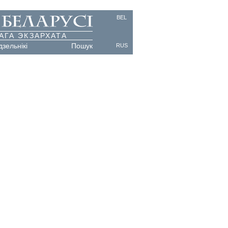
BEL
АГА ЭКЗАРХАТА
дзельнікі
Пошук
RUS