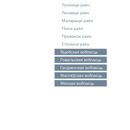
Лунінецкі раён
Ляхавіцкі раён
Маларыцкі раён
Пінскі раён
Пружанскі раён
Столінскі раён
Віцебская
вобласць
Гомельская
вобласць
Гродзенская
вобласць
Магілёўская
вобласць
Мінская
вобласць