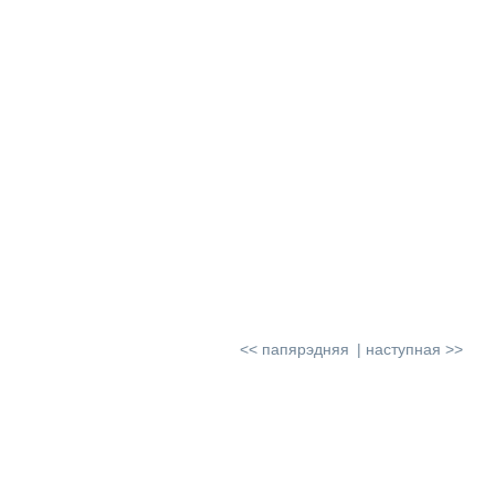
<< папярэдняя
наступная >>