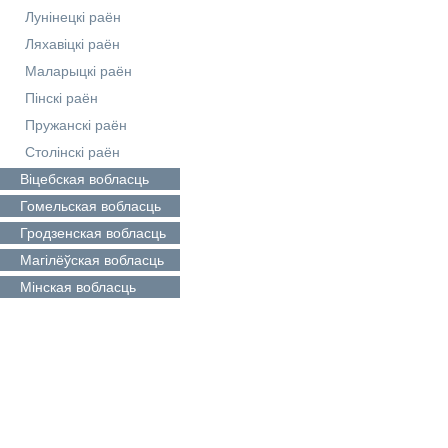
Лунінецкі раён
Ляхавіцкі раён
Маларыцкі раён
Пінскі раён
Пружанскі раён
Столінскі раён
Віцебская
вобласць
Гомельская
вобласць
Гродзенская
вобласць
Магілёўская
вобласць
Мінская
вобласць