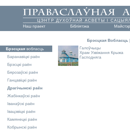
ЦЭНТР ДУХОЎНАЙ АСВЕТЫ І САЦЫЯ
Наш праект
Бібліятэка
Майстэ
Брэсцкая Вобласць
Галоўчыцы
Брэсцкая
вобласць
Храм Узвіжання Крыжа
Баранавіцкі раён
Гасподняга
Брэсцкі раён
Бярозаўскі раён
Ганцавіцкі раён
Драгічынскі раён
Жабінкаўскі раён
Іванаўскі раён
Івацэвіцкі раён
Камянецкі раён
Кобрынскі раён