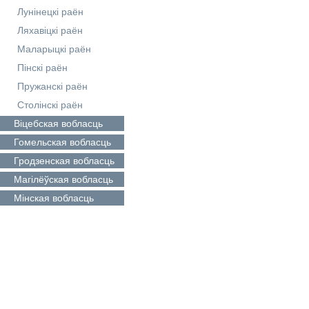
Лунінецкі раён
Ляхавіцкі раён
Маларыцкі раён
Пінскі раён
Пружанскі раён
Столінскі раён
Віцебская
вобласць
Гомельская
вобласць
Гродзенская
вобласць
Магілёўская
вобласць
Мінская
вобласць