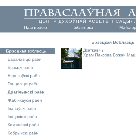
ЦЭНТР ДУХОЎНАЙ АСВЕТЫ І САЦЫЯ
Наш праект
Бібліятэка
Майстэ
Брэсцкая Вобласць
Дзеткавічы
Брэсцкая
вобласць
Храм Пакрова Божай Мац
Баранавіцкі раён
Брэсцкі раён
Бярозаўскі раён
Ганцавіцкі раён
Драгічынскі раён
Жабінкаўскі раён
Іванаўскі раён
Івацэвіцкі раён
Камянецкі раён
Кобрынскі раён