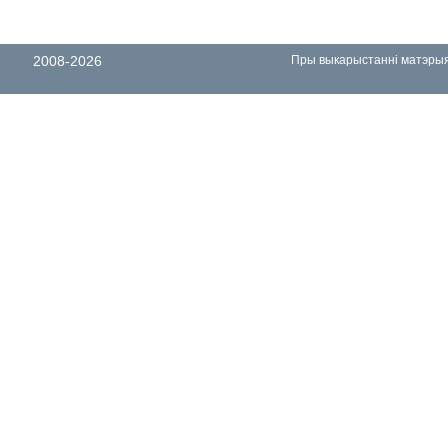
2008-2026
Пры выкарыстанні матэрыял