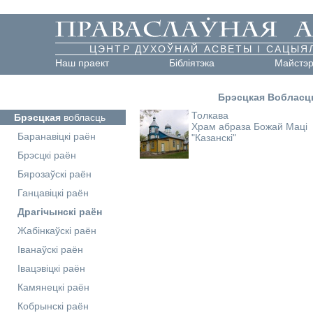
ЦЭНТР ДУХОЎНАЙ АСВЕТЫ І САЦЫЯ
Наш праект
Бібліятэка
Майстэ
Брэсцкая Вобласц
Толкава
Брэсцкая
вобласць
Храм абраза Божай Маці
Баранавіцкі раён
"Казанскі"
Брэсцкі раён
Бярозаўскі раён
Ганцавіцкі раён
Драгічынскі раён
Жабінкаўскі раён
Іванаўскі раён
Івацэвіцкі раён
Камянецкі раён
Кобрынскі раён