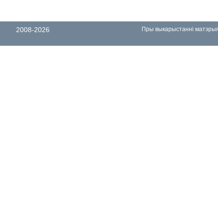
2008-2026
Пры выкарыстанні матэрыял