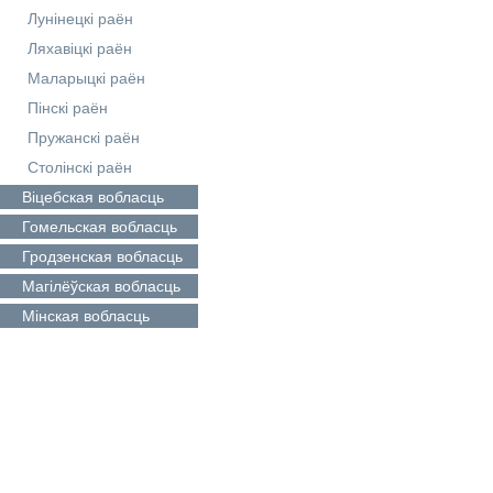
Лунінецкі раён
Ляхавіцкі раён
Маларыцкі раён
Пінскі раён
Пружанскі раён
Столінскі раён
Віцебская
вобласць
Гомельская
вобласць
Гродзенская
вобласць
Магілёўская
вобласць
Мінская
вобласць