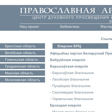
ЦЕНТР ДУХОВНОГО ПРОСВЕЩЕНИЯ 
Э
Наш проект
Библиотека
Масте
Ссыл
Брестская
область
Епархии БПЦ
Витебская
область
Афіцыйны партал Беларускай Пр
Гомельская
область
Бабруйская епархія
Гродненская
область
Барысаўская епархія
-
Барысаўскае благачынне
Минская
область
-
Лагойскае благачынне
Могилевская
область
-
Пухавіцкае благачынне
-
Смалявіцкае благачынне
-
Чэрвеньскае благачынне
Брэсцкая епархія
-
Маларытскае благачынне