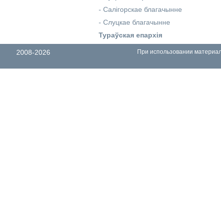
-
Салігорскае благачынне
-
Слуцкае благачынне
Тураўская епархія
2008-2026
При использовании материало