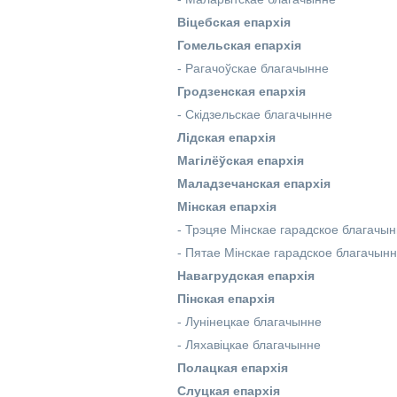
Віцебская епархія
Гомельская епархія
-
Рагачоўскае благачынне
Гродзенская епархія
-
Скідзельскае благачынне
Лідская епархія
Магілёўская епархія
Маладзечанская епархія
Мінская епархія
-
Трэцяе Мінскае гарадское благачын
-
Пятае Мінскае гарадское благачынн
Навагрудская епархія
Пінская епархія
-
Лунінецкае благачынне
-
Ляхавіцкае благачынне
Полацкая епархія
Слуцкая епархія