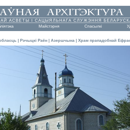
АЙ АСВЕТЫ І САЦЫЯЛЬНАГА СЛУЖЭННЯ БЕЛАРУСК
бліятэка
Майстэрня
Cпасылкі
У
обласць
|
Рэчыцкі Раён
|
Азершчына
|
Храм прападобнай Ефрас