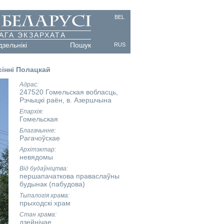
BEL
АГА ЭКЗАРХАТА
дзельнікі
Пошук
RUS
інні Полацкай
Адрас
247520 Гомельская вобласць,
Рэчыцкі раён, в. Азершчына
Епархія
Гомельская
Благачынне
Рагачоўскае
Архітэктар
невядомы
Від будаўніцтва
першапачаткова праваслаўны
будынак (пабудова)
Тыпалогія храма
прыходскі храм
Стан храма
дзейнічае