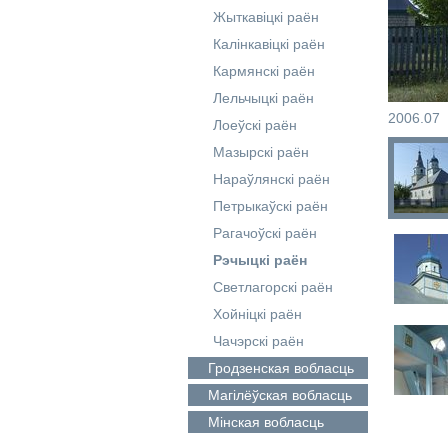
Жыткавіцкі раён
Калінкавіцкі раён
Кармянскі раён
Лельчыцкі раён
2006.07
Лоеўскі раён
Мазырскі раён
Нараўлянскі раён
Петрыкаўскі раён
Рагачоўскі раён
Рэчыцкі раён
Светлагорскі раён
Хойніцкі раён
Чачэрскі раён
Гродзенская
вобласць
Магілёўская
вобласць
Мінская
вобласць