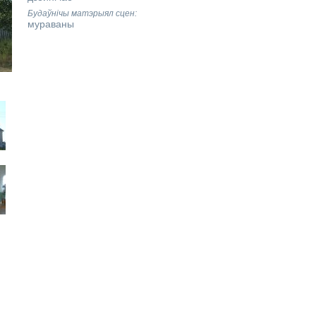
Будаўнічы матэрыял сцен
мураваны