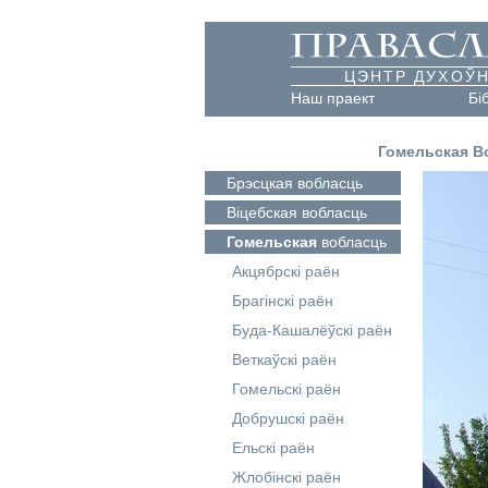
ЦЭНТР ДУХОЎН
Наш праект
Бі
Гомельская В
Брэсцкая
вобласць
Віцебская
вобласць
Гомельская
вобласць
Акцябрскі раён
Брагінскі раён
Буда-Кашалёўскі раён
Веткаўскі раён
Гомельскі раён
Добрушскі раён
Ельскі раён
Жлобінскі раён