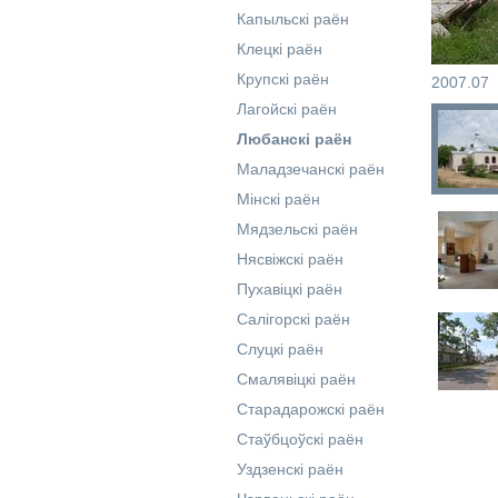
Капыльскі раён
Клецкі раён
Крупскі раён
2007.07
Лагойскі раён
Любанскі раён
Маладзечанскі раён
Мінскі раён
Мядзельскі раён
Нясвіжскі раён
Пухавіцкі раён
Салігорскі раён
Слуцкі раён
Смалявіцкі раён
Старадарожскі раён
Стаўбцоўскі раён
Уздзенскі раён