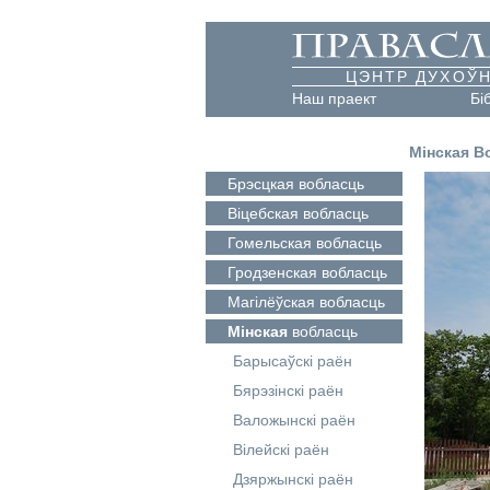
ЦЭНТР ДУХОЎН
Наш праект
Бі
Мінская В
Брэсцкая
вобласць
Віцебская
вобласць
Гомельская
вобласць
Гродзенская
вобласць
Магілёўская
вобласць
Мінская
вобласць
Барысаўскі раён
Бярэзінскі раён
Валожынскі раён
Вілейскі раён
Дзяржынскі раён