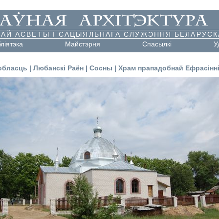
АЙ АСВЕТЫ І САЦЫЯЛЬНАГА СЛУЖЭННЯ БЕЛАРУСК
бліятэка
Майстэрня
Cпасылкі
У
обласць
|
Любанскі Раён
|
Сосны
|
Храм прападобнай Ефрасінн