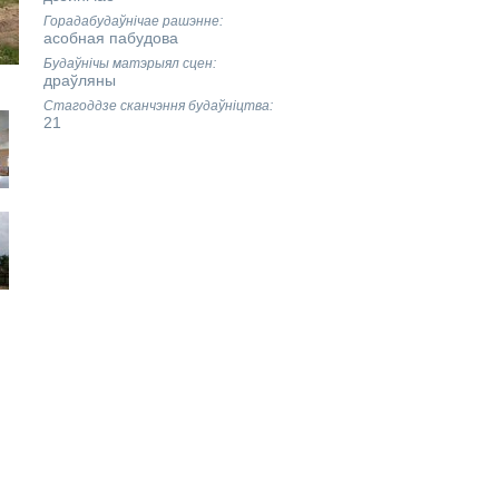
Горадабудаўнічае рашэнне
асобная пабудова
Будаўнічы матэрыял сцен
драўляны
Стагоддзе сканчэння будаўніцтва
21