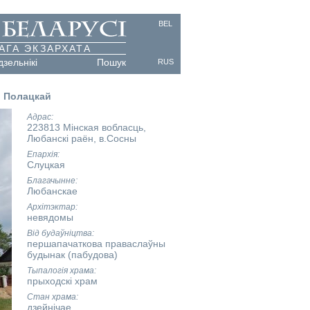
BEL
АГА ЭКЗАРХАТА
дзельнікі
Пошук
RUS
і Полацкай
Адрас
223813 Мінская вобласць,
Любанскі раён, в.Сосны
Епархія
Слуцкая
Благачынне
Любанскае
Архітэктар
невядомы
Від будаўніцтва
першапачаткова праваслаўны
будынак (пабудова)
Тыпалогія храма
прыходскі храм
Стан храма
дзейнічае