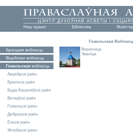
ЦЭНТР ДУХОЎНАЙ АСВЕТЫ І САЦЫЯ
Наш праект
Бібліятэка
Майстэ
Гомельская Воблас
Верасніца
Брэсцкая
вобласць
Званіца
Віцебская
вобласць
Гомельская
вобласць
Акцябрскі раён
Брагінскі раён
Буда-Кашалёўскі раён
Веткаўскі раён
Гомельскі раён
Добрушскі раён
Ельскі раён
Жлобінскі раён