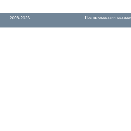
2008-2026
Пры выкарыстанні матэрыял