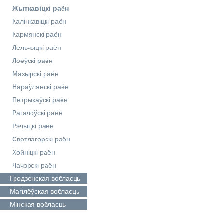
Жыткавіцкі раён
Калінкавіцкі раён
Кармянскі раён
Лельчыцкі раён
Лоеўскі раён
Мазырскі раён
Нараўлянскі раён
Петрыкаўскі раён
Рагачоўскі раён
Рэчыцкі раён
Светлагорскі раён
Хойніцкі раён
Чачэрскі раён
Гродзенская
вобласць
Магілёўская
вобласць
Мінская
вобласць