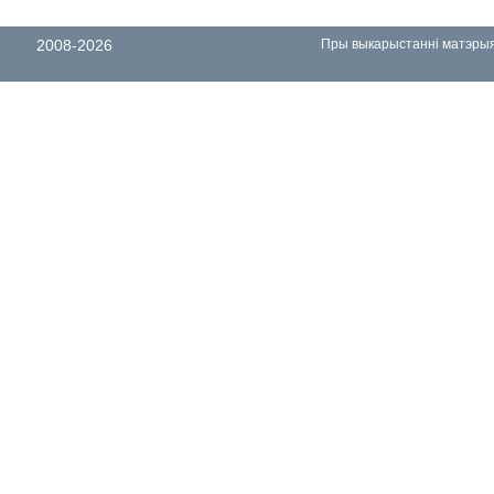
2008-2026
Пры выкарыстанні матэрыял