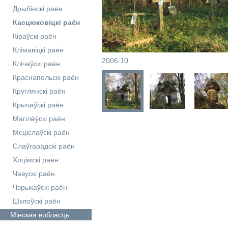
Дрыбінскі раён
Касцюковіцкі раён
Кіраўскі раён
Клімавіцкі раён
2006.10
Клічаўскі раён
Краснапольскі раён
Круглянскі раён
Крычаўскі раён
Магілёўскі раён
Мсціслаўскі раён
Слаўгарадскі раён
Хоцімскі раён
Чавускі раён
Чэрыкаўскі раён
Шклоўскі раён
Мінская
вобласць