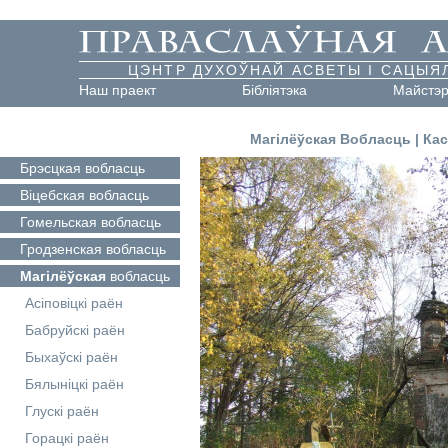
ЦЭНТР ДУХОЎНАЙ АСВЕТЫ І САЦЫЯ
Наш праект
Бібліятэка
Майстэ
Магілёўская Вобласць
|
Кас
Брэсцкая
вобласць
Віцебская
вобласць
Гомельская
вобласць
Гродзенская
вобласць
Магілёўская
вобласць
Асіповіцкі раён
Бабруйскі раён
Быхаўскі раён
Бялыніцкі раён
Глускі раён
Горацкі раён