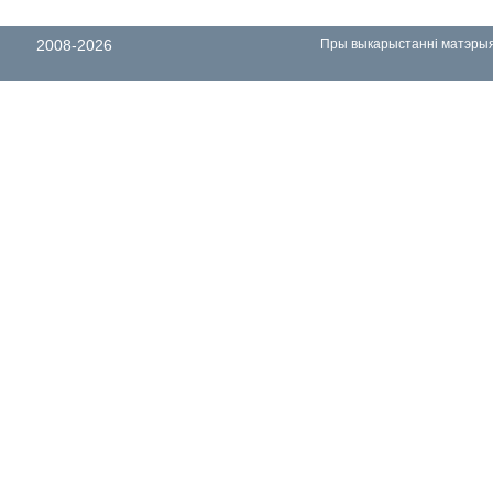
2008-2026
Пры выкарыстанні матэрыял