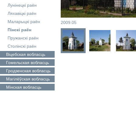
Лунінецкі раён
Ляхавіцкі раён
Маларыцкі раён
2009.05
Пінскі раён
Пружанскі раён
Столінскі раён
Віцебская
вобласць
Гомельская
вобласць
Гродзенская
вобласць
Магілёўская
вобласць
Мінская
вобласць