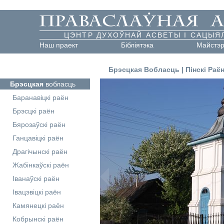
ЦЭНТР ДУХОЎНАЙ АСВЕТЫ І САЦЫЯ
Наш праект
Бібліятэка
Майстэ
Брэсцкая Вобласць
|
Пінскі Раё
Брэсцкая
вобласць
Баранавіцкі раён
Брэсцкі раён
Бярозаўскі раён
Ганцавіцкі раён
Драгічынскі раён
Жабінкаўскі раён
Іванаўскі раён
Івацэвіцкі раён
Камянецкі раён
Кобрынскі раён