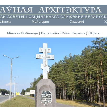
АЙ АСВЕТЫ І САЦЫЯЛЬНАГА СЛУЖЭННЯ БЕЛАРУСК
бліятэка
Майстэрня
Cпасылкі
У
Мінская Вобласць
|
Барысаўскі Раён
|
Барысаў
|
Крыж