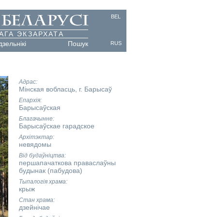
BEL
АГА ЭКЗАРХАТА
дзельнікі
Пошук
RUS
Адрас
Мінская вобласць, г. Барысаў
Епархія
Барысаўская
Благачынне
Барысаўскае гарадское
Архітэктар
невядомы
Від будаўніцтва
першапачаткова праваслаўны
будынак (пабудова)
Тыпалогія храма
крыж
Стан храма
дзейнічае