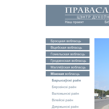
ЦЭНТР ДУХОЎН
Наш праект
Бі
Брэсцкая
вобласць
Віцебская
вобласць
Гомельская
вобласць
Гродзенская
вобласць
Магілёўская
вобласць
Мінская
вобласць
Барысаўскі раён
Бярэзінскі раён
Валожынскі раён
Вілейскі раён
Дзяржынскі раён