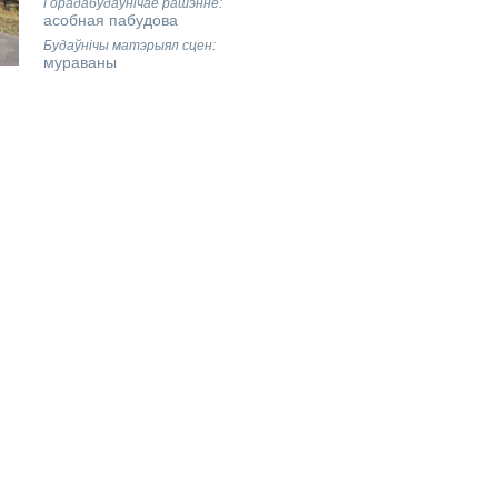
Горадабудаўнічае рашэнне
асобная пабудова
Будаўнічы матэрыял сцен
мураваны