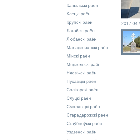
Капыльскі раён
Клецкі раён
Крупскі раён
2017.04 
Лагойскі раён
Любанскі раён
Маладзечанскі раён
Мінскі раён
Мядзельскі раён
Нясвіжскі раён
Пухавіцкі раён
Салігорскі раён
Слуцкі раён
Смалявіцкі раён
Старадарожскі раён
Стаўбцоўскі раён
Уздзенскі раён