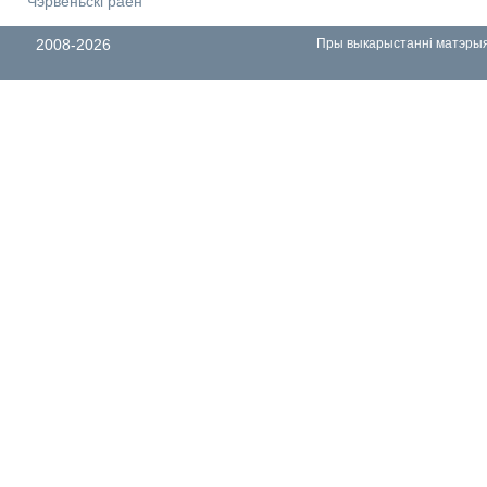
Чэрвеньскі раён
2008-2026
Пры выкарыстанні матэрыял