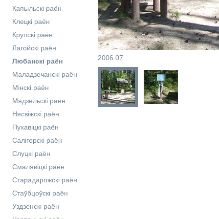
Капыльскі раён
Клецкі раён
Крупскі раён
Лагойскі раён
2006.07
Любанскі раён
Маладзечанскі раён
Мінскі раён
Мядзельскі раён
Нясвіжскі раён
Пухавіцкі раён
Салігорскі раён
Слуцкі раён
Смалявіцкі раён
Старадарожскі раён
Стаўбцоўскі раён
Уздзенскі раён