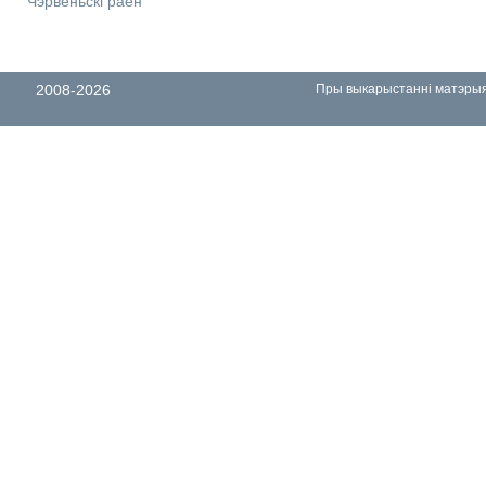
Чэрвеньскі раён
2008-2026
Пры выкарыстанні матэрыял