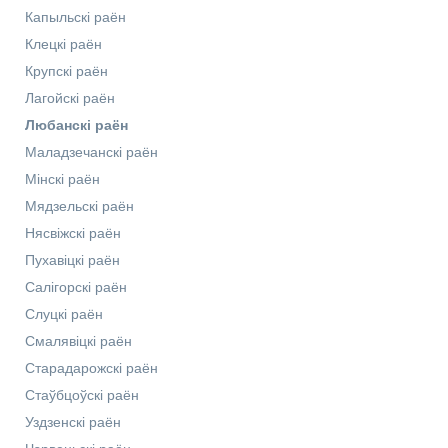
Капыльскі раён
Клецкі раён
Крупскі раён
Лагойскі раён
Любанскі раён
Маладзечанскі раён
Мінскі раён
Мядзельскі раён
Нясвіжскі раён
Пухавіцкі раён
Салігорскі раён
Слуцкі раён
Смалявіцкі раён
Старадарожскі раён
Стаўбцоўскі раён
Уздзенскі раён