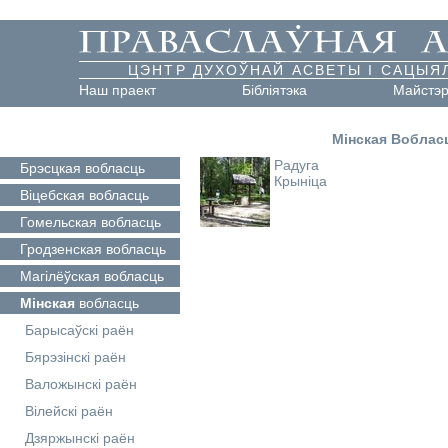
ЦЭНТР ДУХОЎНАЙ АСВЕТЫ І САЦЫЯ
Наш праект
Бібліятэка
Майстэ
Мінская Воблас
Радуга
Брэсцкая
вобласць
Крыніца
Віцебская
вобласць
Гомельская
вобласць
Гродзенская
вобласць
Магілёўская
вобласць
Мінская
вобласць
Барысаўскі раён
Бярэзінскі раён
Валожынскі раён
Вілейскі раён
Дзяржынскі раён