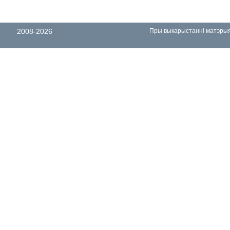
2008-2026
Пры выкарыстанні матэрыял