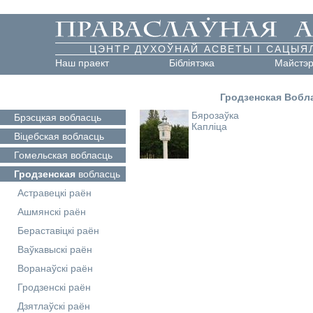
ЦЭНТР ДУХОЎНАЙ АСВЕТЫ І САЦЫЯ
Наш праект
Бібліятэка
Майстэ
Гродзенская Вобл
Бярозаўка
Брэсцкая
вобласць
Капліца
Віцебская
вобласць
Гомельская
вобласць
Гродзенская
вобласць
Астравецкі раён
Ашмянскі раён
Бераставіцкі раён
Ваўкавыскі раён
Воранаўскі раён
Гродзенскі раён
Дзятлаўскі раён