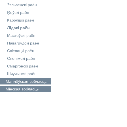
Зэльвенскі раён
Іўеўскі раён
Карэліцкі раён
Лідскі раён
Мастоўскі раён
Навагрудскі раён
Свіслацкі раён
Слонімскі раён
Смаргонскі раён
Шчучынскі раён
Магілёўская
вобласць
Мінская
вобласць