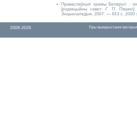
Праваслаўныя храмы Беларусі : энц
[рэдакцыйны савет: Г. П. Пашкоў,
Энцыклапедыя, 2007. — 653 с. 2000 
2008-2026
Пры выкарыстанні матэрыял