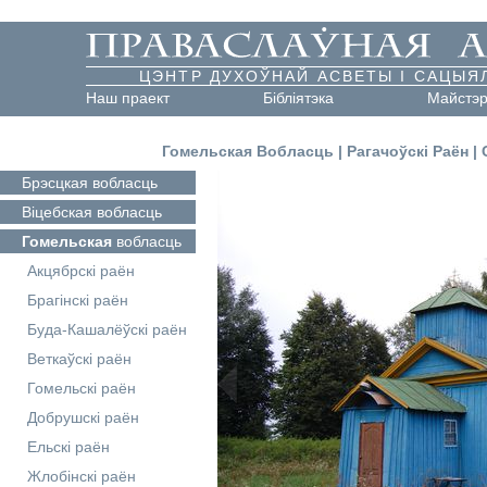
ЦЭНТР ДУХОЎНАЙ АСВЕТЫ І САЦЫЯ
Наш праект
Бібліятэка
Майстэ
Гомельская Вобласць
|
Рагачоўскі Раён
|
Брэсцкая
вобласць
Віцебская
вобласць
Гомельская
вобласць
Акцябрскі раён
Брагінскі раён
Буда-Кашалёўскі раён
Веткаўскі раён
Гомельскі раён
Добрушскі раён
Ельскі раён
Жлобінскі раён