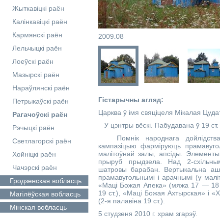
Жыткавіцкі раён
Калінкавіцкі раён
Кармянскі раён
2009.08
Лельчыцкі раён
Лоеўскі раён
Мазырскі раён
Нараўлянскі раён
Гістарычны агляд:
Петрыкаўскі раён
Царква ў імя свяціцеля Мікалая Цуд
Рагачоўскі раён
У цэнтры вёскі. Пабудавана ў 19 ст. 
Рэчыцкі раён
Помнік народнага дойлідства. 
Светлагорскі раён
кампазіцыю фарміруюць прамавугол
малітоўнай залы, апсіды. Элементы
Хойніцкі раён
прыруб прыдзела. Над 2-схільны
Чачэрскі раён
шатровы барабан. Вертыкальна аш
прамавугольнымі і арачнымі (у малі
Гродзенская
вобласць
«Маці Божая Апека» (мяжа 17 — 18 
19 ст.), «Маці Божая Ахтырская» і «Х
Магілёўская
вобласць
(2-я палавіна 19 ст.).
Мінская
вобласць
5 студзеня 2010 г. храм згарэў.