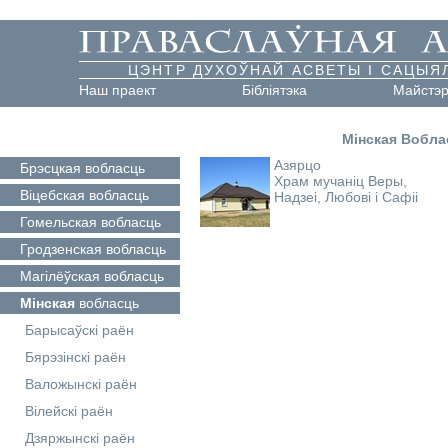
ЦЭНТР ДУХОЎНАЙ АСВЕТЫ І САЦЫЯ
Наш праект
Бібліятэка
Майстэ
Мінская Вобла
Азярцо
Брэсцкая
вобласць
Храм мучаніц Веры,
Віцебская
вобласць
Надзеі, Любові і Сафіі
Гомельская
вобласць
Гродзенская
вобласць
Магілёўская
вобласць
Мінская
вобласць
Барысаўскі раён
Бярэзінскі раён
Валожынскі раён
Вілейскі раён
Дзяржынскі раён