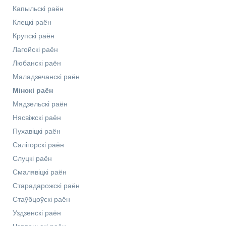
Капыльскі раён
Клецкі раён
Крупскі раён
Лагойскі раён
Любанскі раён
Маладзечанскі раён
Мінскі раён
Мядзельскі раён
Нясвіжскі раён
Пухавіцкі раён
Салігорскі раён
Слуцкі раён
Смалявіцкі раён
Старадарожскі раён
Стаўбцоўскі раён
Уздзенскі раён