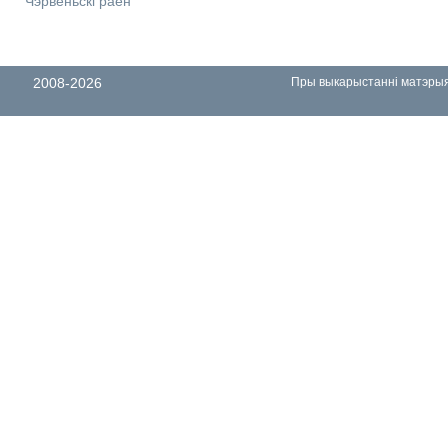
Чэрвеньскі раён
2008-2026
Пры выкарыстанні матэрыял