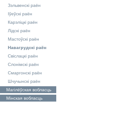
Зэльвенскі раён
Іўеўскі раён
Карэліцкі раён
Лідскі раён
Мастоўскі раён
Навагрудскі раён
Свіслацкі раён
Слонімскі раён
Смаргонскі раён
Шчучынскі раён
Магілёўская
вобласць
Мінская
вобласць