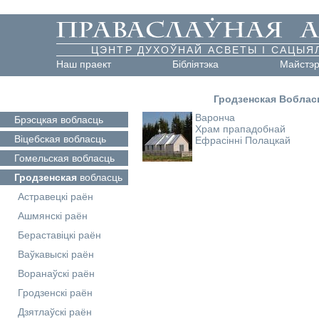
ЦЭНТР ДУХОЎНАЙ АСВЕТЫ І САЦЫЯ
Наш праект
Бібліятэка
Майстэ
Гродзенская Воблас
Варонча
Брэсцкая
вобласць
Храм прападобнай
Віцебская
вобласць
Ефрасінні Полацкай
Гомельская
вобласць
Гродзенская
вобласць
Астравецкі раён
Ашмянскі раён
Бераставіцкі раён
Ваўкавыскі раён
Воранаўскі раён
Гродзенскі раён
Дзятлаўскі раён