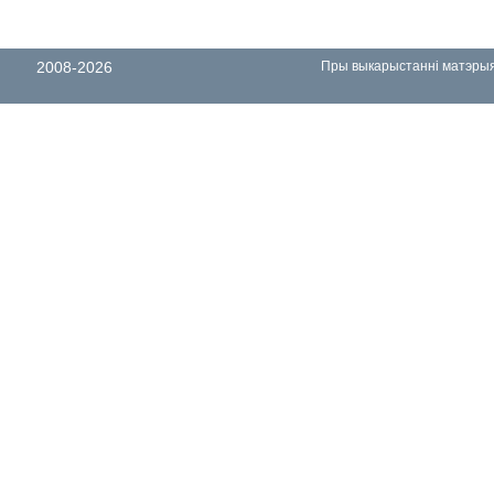
2008-2026
Пры выкарыстанні матэрыял