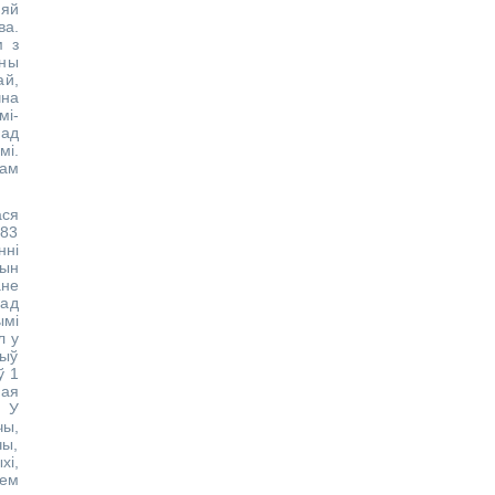
няй
ва.
м з
аны
й,
чна
мі-
Над
мі.
мам
ася
783
нні
чын
ане
ад
ымі
л у
быў
ў 1
ная
. У
чы,
чы,
і,
лем