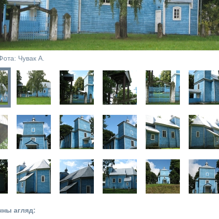
Фота: Чувак А.
чны агляд: