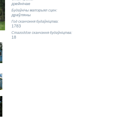
дзейнічае
Будаўнічы матэрыял сцен
драўляны
Год сканчэння будаўніцтва
1783
Стагоддзе сканчэння будаўніцтва
18