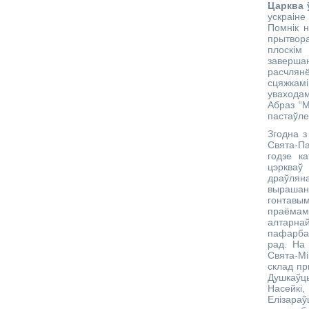
Царква 
ускраіне
Помнік н
прытвора
плоскі
заверша
расчлянё
сцяжкам
уваходам
Абраз “М
пастаўле
Згодна з
Свята-П
годзе ка
цэркваў
драўлян
вырашан
гонтавы
праёмамі
алтарна
пафарбав
рад. На
Свята-М
склад пр
Душкаўцы
Насейкі
Елізараў