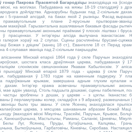
ў гонар Пакрова Прасвятой Багародзіцы
знаходзіцца на ўсход
 вёскі, на могілках. Пабудавана на мяжы 18-19 стагоддзяў з дрэ
ароднага дойлідства. Адназрубны будынак пад 2-схільным даха
м і 5-граннай апсідай, па баках якой 2 рызніцы. Фасад выраш
м прамавугольным у плане 2-ярусным прытворам-званіца
ным макаўкай. Гарызантальна ашаляваныя бакавыя фасады рытмі
ны прамавугольнымі аконнымі праёмамі ў плоскіх ліштвах і бруса
і ў прасценках. У інтэр’еры апсіда вылучана іканастасам. 
 галерэя хораў на 2 слупах. Сцены расчлянёны брусамі-сцяжка
аці Божая з дзіцем” (канец 18 ст.), Евангелле 18 ст. Перад хра
на 4-слупавая званіца пад 2-схільным пакрыццём.
 апісаннем Мінскай епархіі 1864 года ў сяле Паручын знаходзіл
акроўская, шостага класа драўляная царква, пабудаваная ў 1
таліцкім слонімскім свяшчэннікам Якавам Кабылінскім. У апіса
 і прыходаў Мінскай епархіі 1879 года - царква ў сяле Пару
ая, пабудаваная ў 1783 годзе на каменным падмурку. У пл
а падоўжаным крыжам, завершана адным глухим купалам н
м дахам. Інтэр’ер храма асвечаны прамавугольнымі аконн
, мае адзін уваход. Столь падшыта дошкамі, сцены пабеленыя, по
й частцы зроблены з дошак, у царкве – з цэглы. Іканастас 
аны ў перламутравы колер, складаўся з 9 абразоў, размешчаных 
 звоніцы было тры званы. У сяле Ясенец знаходзілася прыпіс
ікалаеўская царква, з мясцова шанаваным абразам Божай Маці
ыходу ўваходзілі вёскі Мікулічы, Трасейкі, Паручын, Крывое, Болці
, Канюшоўшчына, Мастытычы, Раманы, Саланікі, Ціневічы, Мікулі
, Белы Луг, Ясянец, Пруды, Кутаўшчына, Калцявы, Грачых
шчына, Быткоўшчына, Гарбатовічы, Кіневічы, Скробава. Настаяце