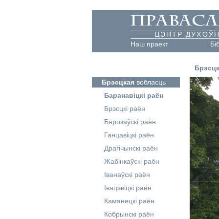
ЦЭНТР ДУХОЎН
Наш праект
Бі
Брэсцк
Брэсцкая
вобласць
Баранавіцкі раён
Брэсцкі раён
Бярозаўскі раён
Ганцавіцкі раён
Драгічынскі раён
Жабінкаўскі раён
Іванаўскі раён
Івацэвіцкі раён
Камянецкі раён
Кобрынскі раён