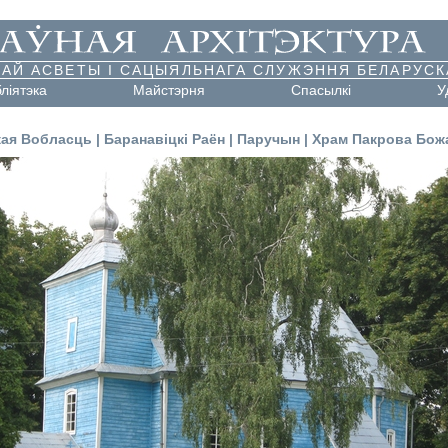
АЙ АСВЕТЫ І САЦЫЯЛЬНАГА СЛУЖЭННЯ БЕЛАРУСК
бліятэка
Майстэрня
Cпасылкі
У
ая Вобласць
|
Баранавіцкі Раён
|
Паручын
|
Храм Пакрова Бож