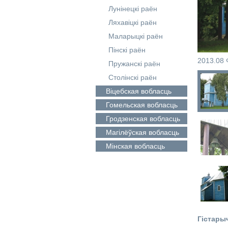
Лунінецкі раён
Ляхавіцкі раён
Маларыцкі раён
Пінскі раён
2013.08 
Пружанскі раён
Столінскі раён
Віцебская
вобласць
Гомельская
вобласць
Гродзенская
вобласць
Магілёўская
вобласць
Мінская
вобласць
Гістары