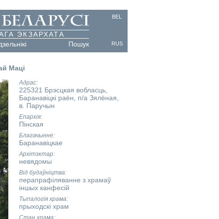
BEL
АГА ЭКЗАРХАТА
дзельнікі
Пошук
RUS
ай Маці
Адрас
225321 Брэсцкая вобласць,
Баранавіцкі раён, п/а Зялёная,
в. Паручын
Епархія
Пінская
Благачынне
Баранавіцкае
Архітэктар
невядомы
Від будаўніцтва
перапрафіляванне з храмаў
іншых канфесій
Тыпалогія храма
прыходскі храм
Стан храма