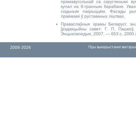
прамавугольнай са скругленымі ву
купал на 8-гранным барабане. Увах
східьным пакрыццём. Фасады рыт
праёмамі ў руставаных ліштвах.
Праваслаўныя храмы Беларусі: энц
[рэдакцыйны савет: Г. П. Пашкоў,
Энцыклапедыя, 2007. — 653 с. 2000 
2008-2026
Пры выкарыстанні матэрыял