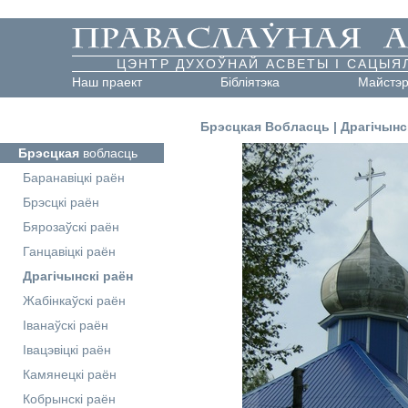
ЦЭНТР ДУХОЎНАЙ АСВЕТЫ І САЦЫЯ
Наш праект
Бібліятэка
Майстэ
Брэсцкая Вобласць
|
Драгічынс
Брэсцкая
вобласць
Баранавіцкі раён
Брэсцкі раён
Бярозаўскі раён
Ганцавіцкі раён
Драгічынскі раён
Жабінкаўскі раён
Іванаўскі раён
Івацэвіцкі раён
Камянецкі раён
Кобрынскі раён