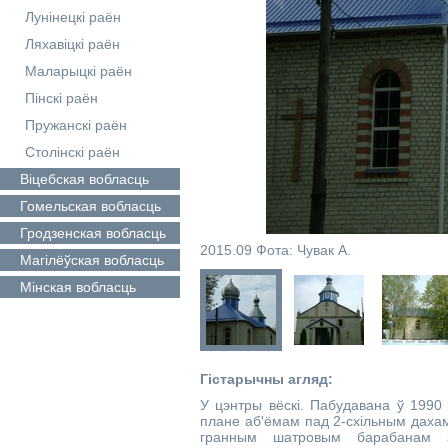
Лунінецкі раён
Ляхавіцкі раён
Маларыцкі раён
Пінскі раён
Пружанскі раён
Столінскі раён
Віцебская
вобласць
Гомельская
вобласць
Гродзенская
вобласць
2015.09 Фота: Чувак А.
Магілёўская
вобласць
Мінская
вобласць
Гістарычны агляд:
У цэнтры вёскі. Пабудавана ў 1990
плане аб'ёмам пад 2-схільным даха
гранным шатровым барабанам 