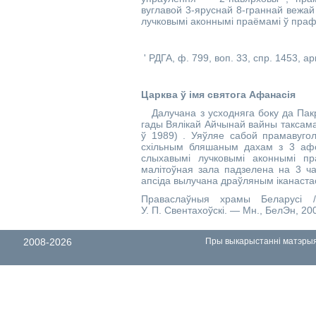
вуглавой 3-яруснай 8-граннай вежа
лучковымі аконнымі праёмамі ў праф
' РДГА, ф. 799, воп. 33, спр. 1453, арк
Царква ў імя святога Афанасія
Далучана з усходняга боку да Пакро
гады Вялікай Айчынай вайны таксама
ў 1989) . Уяўляе сабой прамавуго
схільным бляшаным дахам з 3 аф
слыхавымі лучковымі аконнымі пр
малітоўная зала падзелена на 3 час
апсіда вылучана драўляным іканаста
Праваслаўныя храмы Беларусі /
У. П. Свентахоўскі. — Мн., БелЭн, 20
2008-2026
Пры выкарыстанні матэрыял