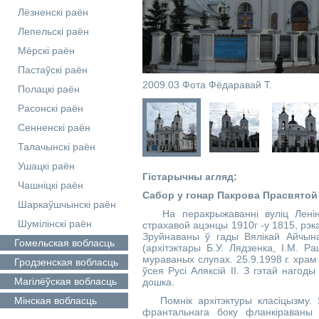
Лёзненскі раён
Лепельскі раён
Мёрскі раён
Пастаўскі раён
2009.03 Фота Фёдаравай Т.
Полацкі раён
Расонскі раён
Сенненскі раён
Талачынскі раён
Ушацкі раён
Гістарычны агляд:
Чашніцкі раён
Сабор у гонар Пакрова Прасвятой
Шаркаўшчынскі раён
На перакрыжаванні вуліц Леніна
Шумілінскі раён
страхавой ацэнцы 1910г -у 1815, рэк
Зруйнаваны ў гады Вялікай Айчына
Гомельская
вобласць
(архітэктары Б.У. Лядзенка, І.М. Р
мураваных слупах. 25.9.1998 г. хра
Гродзенская
вобласць
ўсея Русі Аляксій II. З гэтай наго
Магілёўская
вобласць
дошка.
Мінская
вобласць
Помнік архітэктуры класіцызму. 
франтальнага боку фланкіраваны 