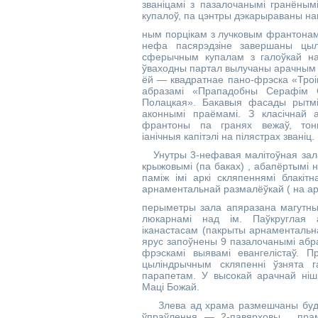
званіцамі з пазалочанымі гранёным
купалоў, па цэнтры дэкарыраваны н
ным порцікам з лучковым франтонам.
нефа пасярэдзіне завершаны цы
сферычным купалам з галоўкай на
ўваходны партал вылучаны арачным 
ёй — квадратнае пано-фрэска «Троі
абразамі «Прападобны Серафім С
Полацкая». Бакавыя фасады рытмі
аконнымі праёмамі. З класічнай а
франтоны па гранях вежаў, тонк
іанічныя капітэлі на пілястрах званіц.
Унутры 3-нефавая малітоўная зала
крыжовымі (па баках) , абапёртымі н
паміж імі аркі скляпеннямі блакіт
арнаментальнай размалёўкай ( на ар
перыметры зала апяразана магутны
люкарнамі над ім. Паўкруглая 
іканастасам (пакрыты арнаментальн
ярус запоўнены 9 пазалочанымі абра
фрэскамі выявамі евангелістаў. П
цыліндрычным скляпенні ўзнята г
парапетам. У высокай арачнай ні
Маці Божай.
Злева ад храма размешчаны будын
ўпраўлення — 2-павярховы , пра