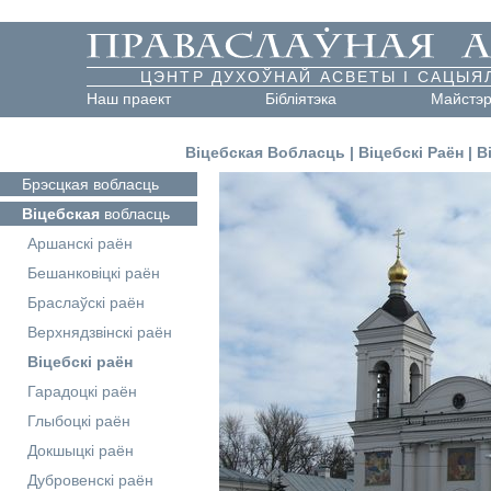
ЦЭНТР ДУХОЎНАЙ АСВЕТЫ І САЦЫЯ
Наш праект
Бібліятэка
Майстэ
Віцебская Вобласць
|
Віцебскі Раён
|
В
Брэсцкая
вобласць
Віцебская
вобласць
Аршанскі раён
Бешанковіцкі раён
Браслаўскі раён
Верхнядзвінскі раён
Віцебскі раён
Гарадоцкі раён
Глыбоцкі раён
Докшыцкі раён
Дубровенскі раён