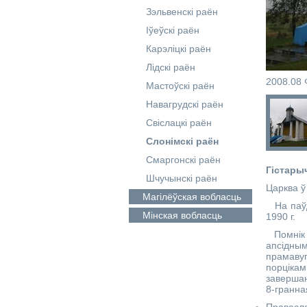
Зэльвенскі раён
Іўеўскі раён
Карэліцкі раён
Лідскі раён
2008.08 
Мастоўскі раён
Навагрудскі раён
Свіслацкі раён
Слонімскі раён
Смаргонскі раён
Гістары
Шчучынскі раён
Царква ў
Магілёўская
вобласць
На паўдн
Мінская
вобласць
1990 г.
Помнік а
апсідны
прамаву
порцікам
заверша
8-гранна