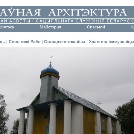
АЙ АСВЕТЫ І САЦЫЯЛЬНАГА СЛУЖЭННЯ БЕЛАРУСК
бліятэка
Майстэрня
Cпасылкі
У
сць
|
Слонімскі Раён
|
Старадзевяткавічы
|
Храм вялікамучаніц