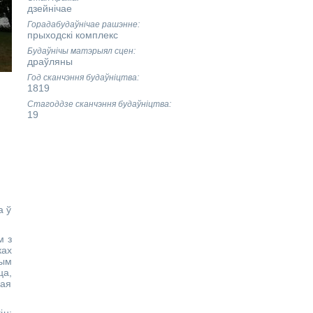
дзейнічае
Горадабудаўнічае рашэнне
прыходскі комплекс
Будаўнічы матэрыял сцен
драўляны
Год сканчэння будаўніцтва
1819
Стагоддзе сканчэння будаўніцтва
19
а ў
м з
ах
ным
ца,
ная