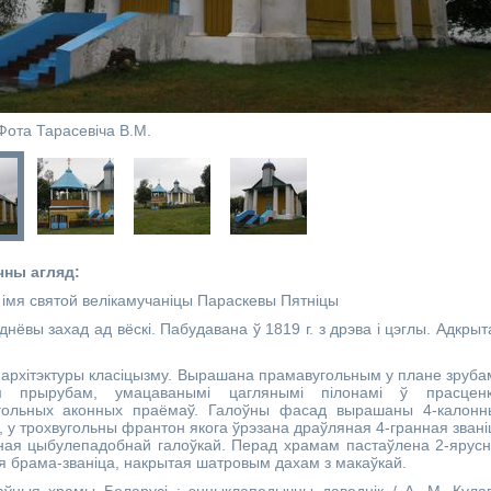
Фота Тарасевіча В.М.
чны агляд:
 імя святой велікамучаніцы Параскевы Пятніцы
ёвы захад ад вёскі. Пабудавана ў 1819 г. з дрэва і цэглы. Адкрыт
рхітэктуры класіцызму. Вырашана прамавугольным у плане зруба
м прырубам, умацаванымі цаглянымі пілонамі ў прасценк
гольных аконных праёмаў. Галоўны фасад вырашаны 4-калон
, у трохвугольны франтон якога ўрэзана драўляная 4-гранная звані
ная цыбулепадобнай галоўкай. Перад храмам пастаўлена 2-ярус
я брама-званіца, накрытая шатровым дахам з макаўкай.