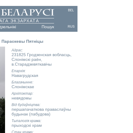
BEL
АГА ЭКЗАРХАТА
дзельнікі
Пошук
RUS
ы Параскевы Пятніцы
Адрас
231825 Гродзенская вобласць,
Слонімскі раён,
в.Старадзевяткавічы
Епархія
Навагрудская
Благачынне
Слонімскае
Архітэктар
невядомы
Від будаўніцтва
першапачаткова праваслаўны
будынак (пабудова)
Тыпалогія храма
прыходскі храм
Стан храма