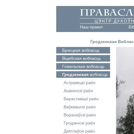
ЦЭНТР ДУХОЎН
Наш праект
Бі
Гродзенская Вобла
Брэсцкая
вобласць
Віцебская
вобласць
Гомельская
вобласць
Гродзенская
вобласць
Астравецкі раён
Ашмянскі раён
Бераставіцкі раён
Ваўкавыскі раён
Воранаўскі раён
Гродзенскі раён
Дзятлаўскі раён