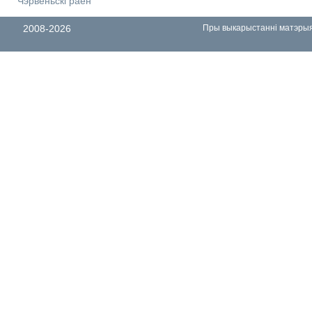
Чэрвеньскі раён
2008-2026
Пры выкарыстанні матэрыял