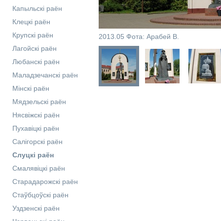
Капыльскі раён
Клецкі раён
Крупскі раён
2013.05 Фота: Арабей В.
Лагойскі раён
Любанскі раён
Маладзечанскі раён
Мінскі раён
Мядзельскі раён
Нясвіжскі раён
Пухавіцкі раён
Салігорскі раён
Слуцкі раён
Смалявіцкі раён
Старадарожскі раён
Стаўбцоўскі раён
Уздзенскі раён