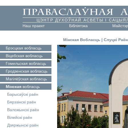
ЦЭНТР ДУХОЎНАЙ АСВЕТЫ І САЦЫЯ
Наш праект
Бібліятэка
Майстэ
Мінская Вобласць
|
Слуцкі Раён
Брэсцкая
вобласць
Віцебская
вобласць
Гомельская
вобласць
Гродзенская
вобласць
Магілёўская
вобласць
Мінская
вобласць
Барысаўскі раён
Бярэзінскі раён
Валожынскі раён
Вілейскі раён
Дзяржынскі раён