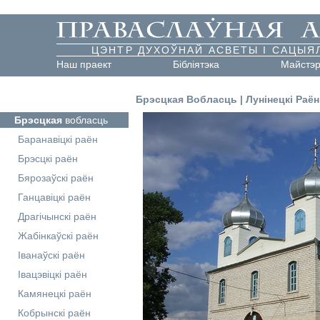
ЦЭНТР ДУХОЎНАЙ АСВЕТЫ І САЦЫЯ
Наш праект
Бібліятэка
Майстэ
Брэсцкая Вобласць
|
Лунінецкі Раён
Брэсцкая
вобласць
Баранавіцкі раён
Брэсцкі раён
Бярозаўскі раён
Ганцавіцкі раён
Драгічынскі раён
Жабінкаўскі раён
Іванаўскі раён
Івацэвіцкі раён
Камянецкі раён
Кобрынскі раён