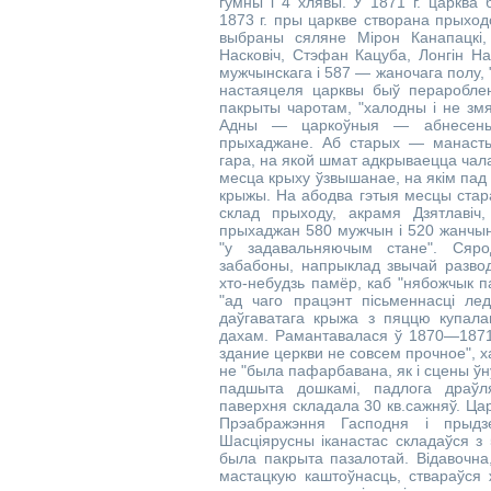
гумны і 4 хлявы. У 1871 г. царква 
1873 г. пры царкве створана прыход
выбраны сяляне Мірон Канапацкі,
Насковіч, Стэфан Кацуба, Лонгін Н
мужчынскага і 587 — жаночага полу, "
настаяцеля царквы быў пераробле
пакрыты чаротам, "халодны і не змя
Адны — царкоўныя — абнесены 
прыхаджане. Аб старых — манастыр
гара, на якой шмат адкрываецца чал
месца крыху ўзвышанае, на якім пад 
крыжы. На абодва гэтыя месцы стара
склад прыходу, акрамя Дзятлавіч,
прыхаджан 580 мужчын і 520 жанчын,
"у задавальняючым стане". Сяр
забабоны, напрыклад звычай развод
хто-небудзь памёр, каб "нябожчык па
"ад чаго працэнт пісьменнасці ле
даўгаватага крыжа з пяццю купала
дахам. Рамантавалася ў 1870—1871 
здание церкви не совсем прочное", х
не "была пафарбавана, як і сцены ўн
падшыта дошкамі, падлога драўл
паверхня складала 30 кв.сажняў. Ца
Прэабражэння Гасподня і прыд
Шасціярусны іканастас складаўся з 5
была пакрыта пазалотай. Відавочна,
мастацкую каштоўнасць, ствараўся 