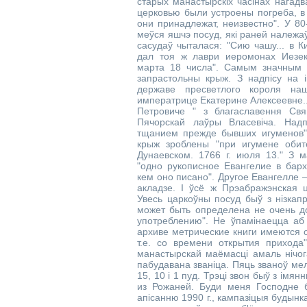
старых манастырскіх часінах нагадв
церковью были устроены погреба, в 
они принадлежат, неизвестно". У 80
меўся яшчэ посуд, які раней належа
сасудаў чыталася: "Сию чашу... в 
дал тоя ж лаври иеромонах Иезек
марта 18 числа". Самым значным п
запрастольны крыж. З надпісу на 
державе пресветлого короля наше
императрице Екатерине Алексеевне..
Петровиче " з благаславення Свя
Пячорскай лаўры Власевіча. Надп
тщанием прежде бывших игуменов" 
крыж зроблены "при игумене оби
Дунаевском. 1766 г. июля 13." З ма
"одно рукописное Евангелие в барх
кем оно писано". Другое Евангелле 
акладзе. І ўсё ж Прэабражэнская ц
Увесь царкоўны посуд быў з нізкап
может быть определена не очень до
употреблению". Не ўпамінаецца аб 
архиве метрические книги имеются с
т.е. со времени открытия прихода
манастырскай маёмасці амаль нічог
пабудавана званіца. Пяць званоў мел
15, 10 і 1 пуд. Трэці звон быў з ім
из Рожаней. Буди меня Господне б
апісанню 1990 г., кампазіцыя будынк