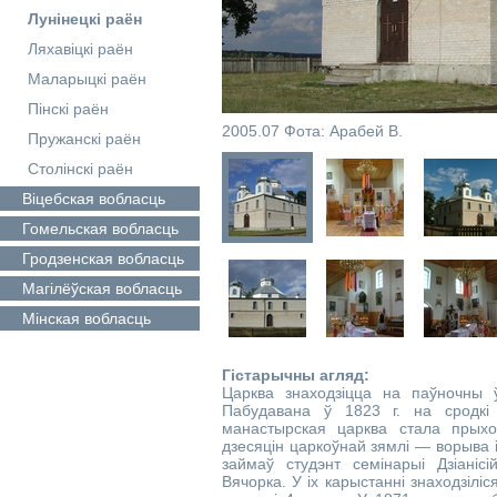
Лунінецкі раён
Ляхавіцкі раён
Маларыцкі раён
Пінскі раён
2005.07 Фота: Арабей В.
Пружанскі раён
Столінскі раён
Віцебская
вобласць
Гомельская
вобласць
Гродзенская
вобласць
Магілёўская
вобласць
Мінская
вобласць
Гістарычны агляд:
Царква знаходзіцца на паўночны ў
Пабудавана ў 1823 г. на сродкі 
манастырская царква стала прыхо
дзесяцін царкоўнай зямлі — ворыва і
займаў студэнт семінарыі Дзіаніс
Вячорка. У іх карыстанні знаходзілі