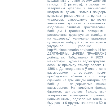
квадратнага ў плане аб'ёму далуча
(апсіда і 2 рызніцы), з захаду —
завершаны купалам з васьмерык
шатровым дахам. Чатыры чацверы
купалкамі размешчаны на вуглах п
утвараюць завершаную цэнтрыч
ашаляваны дошкамі з нашчыльнік
аздоблены ліштвамі. Трохсветлав
бабінцам і гранёным алтарным
размешчаны двух'ярусная званіца з
на чацверыку), увянчаная шатров
культурных пабудоў з рысамі архітэ
ўнутранае ўбранне 
http://luninec.hmarka.net/pamiac/1
ДЗЯТЛАВІЧЫ. ЦАРКВА ПРААБРАЖЭ
дойлідства. Пабудаваная ў 1823 г
манастыры. Будынак адлюстроўвае с
асобных прыёмаў стыляў барока і к
1896 г. Да квадратнага ў плане асн
васьмерыком на ветразях, прыл
прыбудовамі абапал яго і пяціг
сценкамі на тры апсіды алтарны зру
бабінца — чацверыковыя вежачк
васьмерыках. На галоўным фасадз
франтон, цэнтральны ўваход выл
завершаныя аркатурным фрызам,
нашчыльнікамі, падзеленыя тонкім к
быў разны 6-ярусны іканастас з 50 а