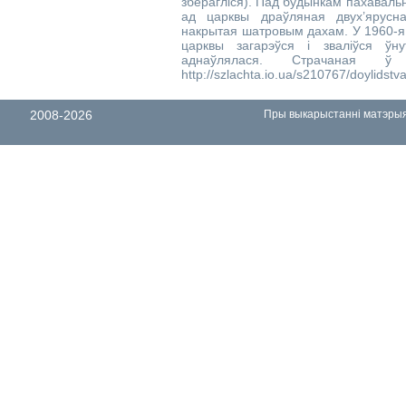
зберагліся). Пад будынкам пахаваль
ад царквы драўляная двух’ярусна
накрытая шатровым дахам. У 1960-я 
царквы загарэўся і зваліўся ў
аднаўлялася. Страчаная ў
http://szlachta.io.ua/s210767/doylids
2008-2026
Пры выкарыстанні матэрыял