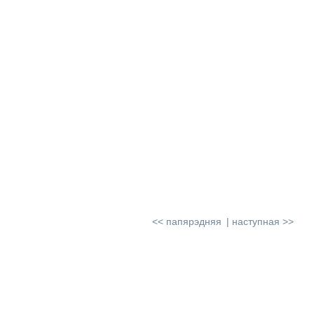
<< папярэдняя
наступная >>