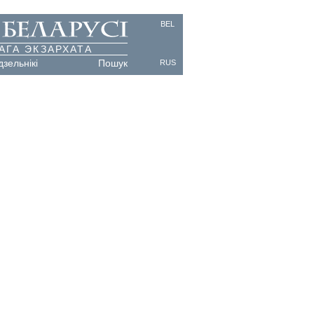
BEL
АГА ЭКЗАРХАТА
дзельнікі
Пошук
RUS