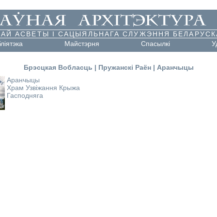
АЙ АСВЕТЫ І САЦЫЯЛЬНАГА СЛУЖЭННЯ БЕЛАРУСК
бліятэка
Майстэрня
Cпасылкі
У
Брэсцкая Вобласць
|
Пружанскі Раён
|
Аранчыцы
Аранчыцы
Храм Узвіжання Крыжа
Гасподняга