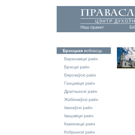
ЦЭНТР ДУХОЎН
Наш праект
Бі
Брэсцкая
вобласць
Баранавіцкі раён
Брэсцкі раён
Бярозаўскі раён
Ганцавіцкі раён
Драгічынскі раён
Жабінкаўскі раён
Іванаўскі раён
Івацэвіцкі раён
Камянецкі раён
Кобрынскі раён