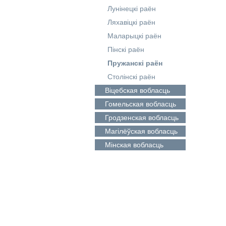
Лунінецкі раён
Ляхавіцкі раён
Маларыцкі раён
Пінскі раён
Пружанскі раён
Столінскі раён
Віцебская
вобласць
Гомельская
вобласць
Гродзенская
вобласць
Магілёўская
вобласць
Мінская
вобласць