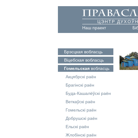
ЦЭНТР ДУХОЎН
Наш праект
Бі
Брэсцкая
вобласць
Віцебская
вобласць
Гомельская
вобласць
Акцябрскі раён
Брагінскі раён
Буда-Кашалёўскі раён
Веткаўскі раён
Гомельскі раён
Добрушскі раён
Ельскі раён
Жлобінскі раён