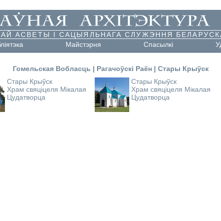
АЙ АСВЕТЫ І САЦЫЯЛЬНАГА СЛУЖЭННЯ БЕЛАРУСК
бліятэка
Майстэрня
Cпасылкі
У
Гомельская Вобласць
|
Рагачоўскі Раён
|
Стары Крыўск
Стары Крыўск
Стары Крыўск
Храм свяціцеля Мікалая
Храм свяціцеля Мікалая
Цудатворца
Цудатворца