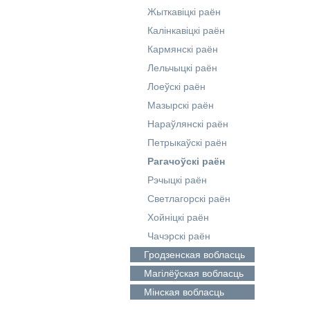
Жыткавіцкі раён
Калінкавіцкі раён
Кармянскі раён
Лельчыцкі раён
Лоеўскі раён
Мазырскі раён
Нараўлянскі раён
Петрыкаўскі раён
Рагачоўскі раён
Рэчыцкі раён
Светлагорскі раён
Хойніцкі раён
Чачэрскі раён
Гродзенская
вобласць
Магілёўская
вобласць
Мінская
вобласць