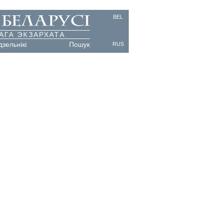
BEL
АГА ЭКЗАРХАТА
дзельнікі
Пошук
RUS