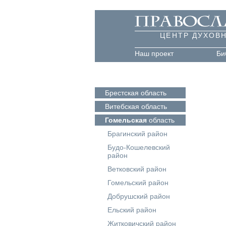
ЦЕНТР ДУХОВ
Наш проект
Би
Брестская
область
Витебская
область
Гомельская
область
Брагинский район
Будо-Кошелевский
район
Ветковский район
Гомельский район
Добрушский район
Ельский район
Житковичский район