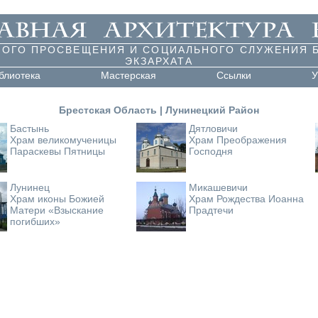
НОГО ПРОСВЕЩЕНИЯ И СОЦИАЛЬНОГО СЛУЖЕНИЯ 
ЭКЗАРХАТА
блиотека
Мастерская
Ссылки
У
Брестская Область
|
Лунинецкий Район
Бастынь
Дятловичи
Храм великомученицы
Храм Преображения
Параскевы Пятницы
Господня
Лунинец
Микашевичи
Храм иконы Божией
Храм Рождества Иоанна
Матери «Взыскание
Прадтечи
погибших»