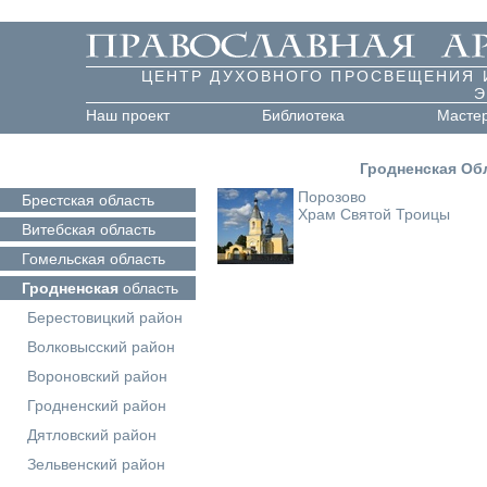
ЦЕНТР ДУХОВНОГО ПРОСВЕЩЕНИЯ 
Э
Наш проект
Библиотека
Масте
Гродненская Об
Порозово
Брестская
область
Храм Святой Троицы
Витебская
область
Гомельская
область
Гродненская
область
Берестовицкий район
Волковысский район
Вороновский район
Гродненский район
Дятловский район
Зельвенский район