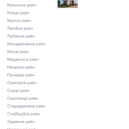
Капыльскі раён
Клецкі раён
Крупскі раён
Лагойскі раён
Любанскі раён
Маладзечанскі раён
Мінскі раён
Мядзельскі раён
Нясвіжскі раён
Пухавіцкі раён
Салігорскі раён
Слуцкі раён
Смалявіцкі раён
Старадарожскі раён
Стаўбцоўскі раён
Уздзенскі раён