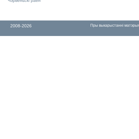
Чэрвеньскі раён
2008-2026
Пры выкарыстанні матэрыял