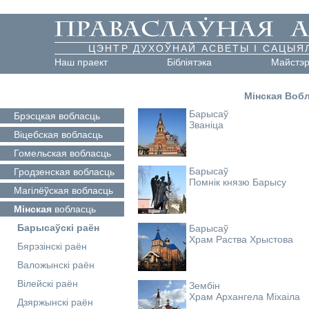
ЦЭНТР ДУХОЎНАЙ АСВЕТЫ І САЦЫЯ
Наш праект
Бібліятэка
Майстэ
Мінская Воб
Барысаў
Брэсцкая
вобласць
Званіца
Віцебская
вобласць
Гомельская
вобласць
Барысаў
Гродзенская
вобласць
Помнік князю Барысу
Магілёўская
вобласць
Мінская
вобласць
Барысаўскі раён
Барысаў
Храм Раства Хрыстова
Бярэзінскі раён
Валожынскі раён
Вілейскі раён
Зембін
Храм Архангела Міхаіла
Дзяржынскі раён