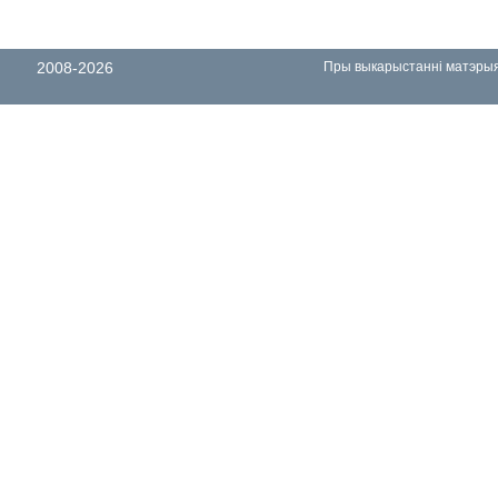
2008-2026
Пры выкарыстанні матэрыял