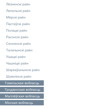
Лёзненскі раён
Лепельскі раён
Мёрскі раён
Пастаўскі раён
Полацкі раён
Расонскі раён
Сенненскі раён
Талачынскі раён
Ушацкі раён
Чашніцкі раён
Шаркаўшчынскі раён
Шумілінскі раён
Гомельская
вобласць
Гродзенская
вобласць
Магілёўская
вобласць
Мінская
вобласць