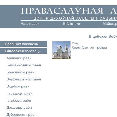
ЦЭНТР ДУХОЎНАЙ АСВЕТЫ І САЦЫЯ
Наш праект
Бібліятэка
Майстэ
Віцебская Воб
Ула
Брэсцкая
вобласць
Храм Святой Троіцы
Віцебская
вобласць
Аршанскі раён
Бешанковіцкі раён
Браслаўскі раён
Верхнядзвінскі раён
Віцебскі раён
Гарадоцкі раён
Глыбоцкі раён
Докшыцкі раён
Дубровенскі раён