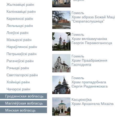
Жыткавіцкі раён
Калінкавіцкі раён
Гомель
Храм абраза Божай Маці
Кармянскі раён
"Скорапаслушніца"
Лельчыцкі раён
Лоеўскі раён
Гомель
Храм вялікамучаніка
Мазырскі раён
Георгія Перамоганосца
Нараўлянскі раён
Петрыкаўскі раён
Гомель
Храм Праабражэння
Рагачоўскі раён
Гасподняга
Рэчыцкі раён
Светлагорскі раён
Гомель
Хойніцкі раён
Храм прападобнага
Сергія Раданежскага
Чачэрскі раён
Гродзенская
вобласць
Касцюкоўка
Магілёўская
вобласць
Храм Архангела Міхаіла
Мінская
вобласць