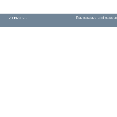
2008-2026
Пры выкарыстанні матэрыял