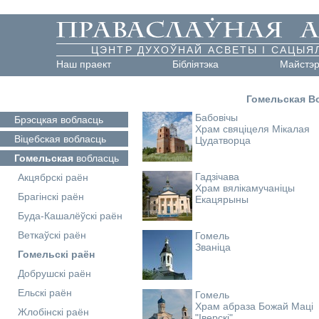
ЦЭНТР ДУХОЎНАЙ АСВЕТЫ І САЦЫЯ
Наш праект
Бібліятэка
Майстэ
Гомельская В
Бабовічы
Брэсцкая
вобласць
Храм свяціцеля Мікалая
Віцебская
вобласць
Цудатворца
Гомельская
вобласць
Гадзічава
Акцябрскі раён
Храм вялікамучаніцы
Брагінскі раён
Екацярыны
Буда-Кашалёўскі раён
Веткаўскі раён
Гомель
Званіца
Гомельскі раён
Добрушскі раён
Ельскі раён
Гомель
Храм абраза Божай Маці
Жлобінскі раён
"Іверскі"