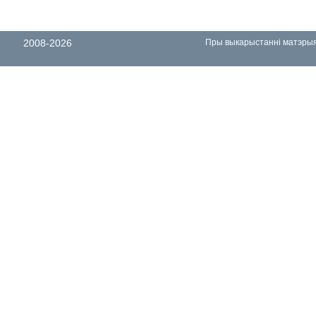
2008-2026
Пры выкарыстанні матэрыял