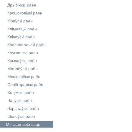
Дрыбінскі раён
Касцюковіцкі раён
Кіраўскі раён
Клімавіцкі раён
Клічаўскі раён
Краснапольскі раён
Круглянскі раён
Крычаўскі раён
Магілёўскі раён
Мсціслаўскі раён
Слаўгарадскі раён
Хоцімскі раён
Чавускі раён
Чэрыкаўскі раён
Шклоўскі раён
Мінская
вобласць