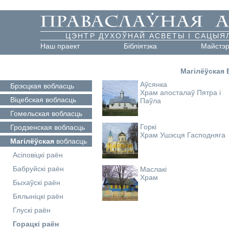
ЦЭНТР ДУХОЎНАЙ АСВЕТЫ І САЦЫЯ
Наш праект
Бібліятэка
Майстэ
Магілёўская
Аўсянка
Брэсцкая
вобласць
Храм апосталаў Пятра і
Віцебская
вобласць
Паўла
Гомельская
вобласць
Горкі
Гродзенская
вобласць
Храм Ушэсця Гасподняга
Магілёўская
вобласць
Асіповіцкі раён
Бабруйскі раён
Маслакі
Храм
Быхаўскі раён
Бялыніцкі раён
Глускі раён
Горацкі раён