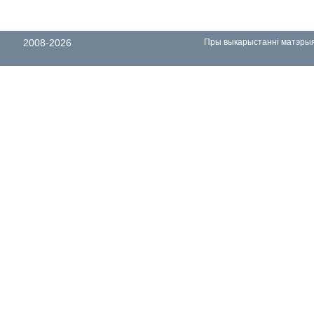
2008-2026
Пры выкарыстанні матэрыял