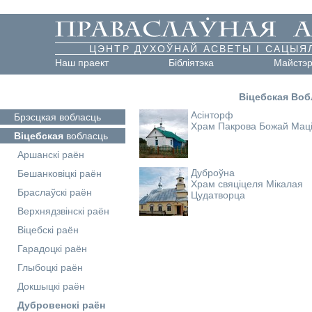
ЦЭНТР ДУХОЎНАЙ АСВЕТЫ І САЦЫЯ
Наш праект
Бібліятэка
Майстэ
Віцебская Воб
Асінторф
Брэсцкая
вобласць
Храм Пакрова Божай Мац
Віцебская
вобласць
Аршанскі раён
Дуброўна
Бешанковіцкі раён
Храм свяціцеля Мікалая
Браслаўскі раён
Цудатворца
Верхнядзвінскі раён
Віцебскі раён
Гарадоцкі раён
Глыбоцкі раён
Докшыцкі раён
Дубровенскі раён