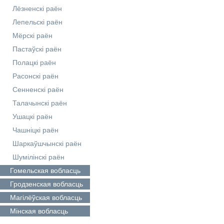
Лёзненскі раён
Лепельскі раён
Мёрскі раён
Пастаўскі раён
Полацкі раён
Расонскі раён
Сенненскі раён
Талачынскі раён
Ушацкі раён
Чашніцкі раён
Шаркаўшчынскі раён
Шумілінскі раён
Гомельская
вобласць
Гродзенская
вобласць
Магілёўская
вобласць
Мінская
вобласць