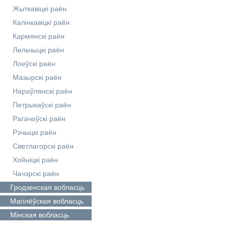
Жыткавіцкі раён
Калінкавіцкі раён
Кармянскі раён
Лельчыцкі раён
Лоеўскі раён
Мазырскі раён
Нараўлянскі раён
Петрыкаўскі раён
Рагачоўскі раён
Рэчыцкі раён
Светлагорскі раён
Хойніцкі раён
Чачэрскі раён
Гродзенская
вобласць
Магілёўская
вобласць
Мінская
вобласць