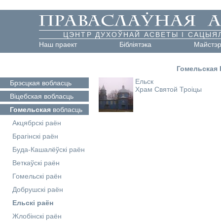
ЦЭНТР ДУХОЎНАЙ АСВЕТЫ І САЦЫЯ
Наш праект
Бібліятэка
Майстэ
Гомельская
Ельск
Брэсцкая
вобласць
Храм Святой Троіцы
Віцебская
вобласць
Гомельская
вобласць
Акцябрскі раён
Брагінскі раён
Буда-Кашалёўскі раён
Веткаўскі раён
Гомельскі раён
Добрушскі раён
Ельскі раён
Жлобінскі раён