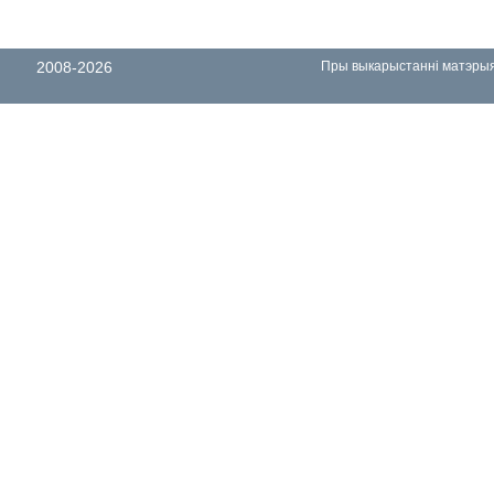
2008-2026
Пры выкарыстанні матэрыял