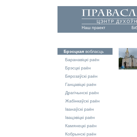
ЦЭНТР ДУХОЎН
Наш праект
Бі
Брэсцкая
вобласць
Баранавіцкі раён
Брэсцкі раён
Бярозаўскі раён
Ганцавіцкі раён
Драгічынскі раён
Жабінкаўскі раён
Іванаўскі раён
Івацэвіцкі раён
Камянецкі раён
Кобрынскі раён