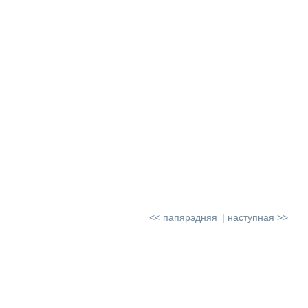
<< папярэдняя
наступная >>