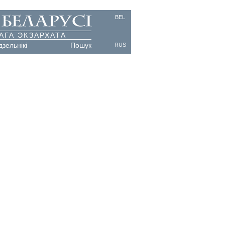
BEL
АГА ЭКЗАРХАТА
дзельнікі
Пошук
RUS