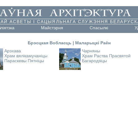
АЙ АСВЕТЫ І САЦЫЯЛЬНАГА СЛУЖЭННЯ БЕЛАРУСК
бліятэка
Майстэрня
Cпасылкі
У
Брэсцкая Вобласць
|
Маларыцкі Раён
Арэхава
Чарняны
Храм вялікамучаніцы
Храм Раства Прасвятой
Параскевы Пятніцы
Багародзіцы