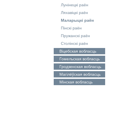
Лунінецкі раён
Ляхавіцкі раён
Маларыцкі раён
Пінскі раён
Пружанскі раён
Столінскі раён
Віцебская
вобласць
Гомельская
вобласць
Гродзенская
вобласць
Магілёўская
вобласць
Мінская
вобласць