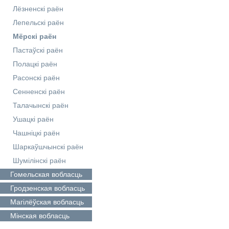
Лёзненскі раён
Лепельскі раён
Мёрскі раён
Пастаўскі раён
Полацкі раён
Расонскі раён
Сенненскі раён
Талачынскі раён
Ушацкі раён
Чашніцкі раён
Шаркаўшчынскі раён
Шумілінскі раён
Гомельская
вобласць
Гродзенская
вобласць
Магілёўская
вобласць
Мінская
вобласць