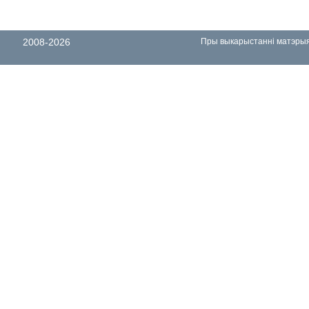
2008-2026
Пры выкарыстанні матэрыял