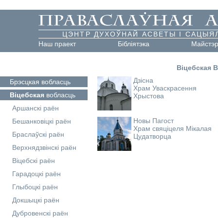
ЦЭНТР ДУХОЎНАЙ АСВЕТЫ І САЦЫЯ
Наш праект
Бібліятэка
Майстэ
Віцебская 
Дзісна
Брэсцкая
вобласць
Храм Уваскрасення
Віцебская
вобласць
Хрыстова
Аршанскі раён
Новы Пагост
Бешанковіцкі раён
Храм свяціцеля Мікалая
Браслаўскі раён
Цудатворца
Верхнядзвінскі раён
Віцебскі раён
Гарадоцкі раён
Глыбоцкі раён
Докшыцкі раён
Дубровенскі раён