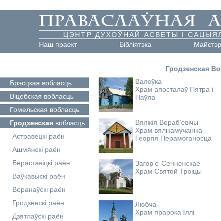
ЦЭНТР ДУХОЎНАЙ АСВЕТЫ І САЦЫЯ
Наш праект
Бібліятэка
Майстэ
Гродзенская В
Валеўка
Брэсцкая
вобласць
Храм апосталаў Пятра і
Віцебская
вобласць
Паўла
Гомельская
вобласць
Вялікія Вераб'евічы
Гродзенская
вобласць
Храм вялікамучаніка
Астравецкі раён
Георгія Перамоганосца
Ашмянскі раён
Бераставіцкі раён
Загор'е-Сенненскае
Храм Святой Троіцы
Ваўкавыскі раён
Воранаўскі раён
Гродзенскі раён
Любча
Храм прарока Іллі
Дзятлаўскі раён