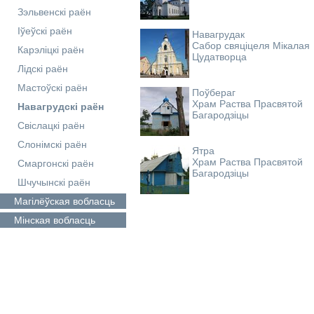
Зэльвенскі раён
Іўеўскі раён
Навагрудак
Сабор свяціцеля Мікалая
Карэліцкі раён
Цудатворца
Лідскі раён
Мастоўскі раён
Поўбераг
Храм Раства Прасвятой
Навагрудскі раён
Багародзіцы
Свіслацкі раён
Слонімскі раён
Ятра
Храм Раства Прасвятой
Смаргонскі раён
Багародзіцы
Шчучынскі раён
Магілёўская
вобласць
Мінская
вобласць