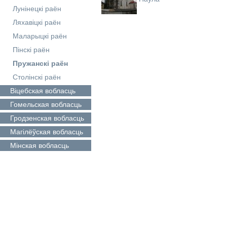
Лунінецкі раён
Ляхавіцкі раён
Маларыцкі раён
Пінскі раён
Пружанскі раён
Столінскі раён
Віцебская
вобласць
Гомельская
вобласць
Гродзенская
вобласць
Магілёўская
вобласць
Мінская
вобласць