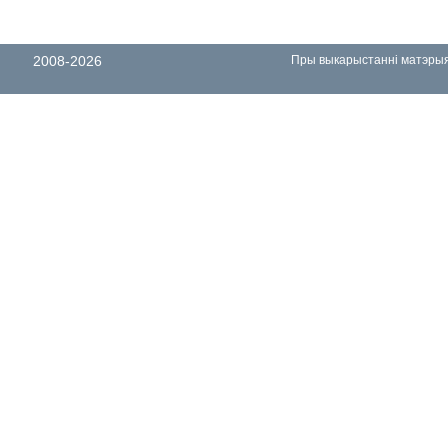
2008-2026
Пры выкарыстанні матэрыял