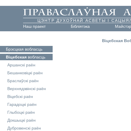
ЦЭНТР ДУХОЎНАЙ АСВЕТЫ І САЦЫЯ
Наш праект
Бібліятэка
Майстэ
Віцебская Во
Брэсцкая
вобласць
Віцебская
вобласць
Аршанскі раён
Бешанковіцкі раён
Браслаўскі раён
Верхнядзвінскі раён
Віцебскі раён
Гарадоцкі раён
Глыбоцкі раён
Докшыцкі раён
Дубровенскі раён