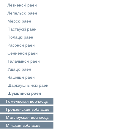
Лёзненскі раён
Лепельскі раён
Мёрскі раён
Пастаўскі раён
Полацкі раён
Расонскі раён
Сенненскі раён
Талачынскі раён
Ушацкі раён
Чашніцкі раён
Шаркаўшчынскі раён
Шумілінскі раён
Гомельская
вобласць
Гродзенская
вобласць
Магілёўская
вобласць
Мінская
вобласць